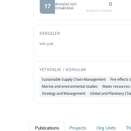
0
Amaçlar için
17
Ortaklıklar
Araştırma Ürünleri
DERGILER
Veri yok
YETKINLIK / KONULAR
Sustainable Supply Chain Management
Fire effects
Marine and environmental studies
Water resources
Strategy and Management
Global and Planetary Ch
Publications
Projects
Org Units
Th