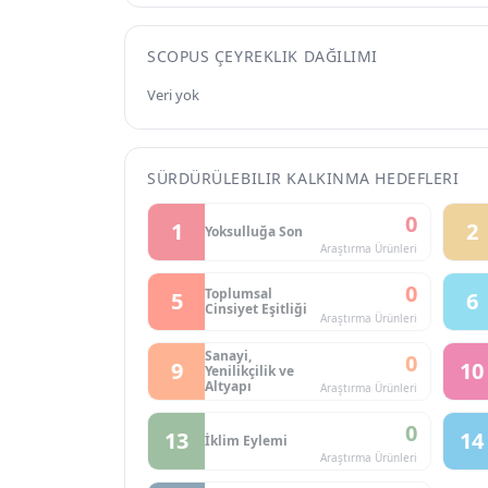
SCOPUS ÇEYREKLIK DAĞILIMI
Veri yok
SÜRDÜRÜLEBILIR KALKINMA HEDEFLERI
0
1
2
Yoksulluğa Son
Araştırma Ürünleri
0
Toplumsal
5
6
Cinsiyet Eşitliği
Araştırma Ürünleri
Sanayi,
0
9
10
Yenilikçilik ve
Altyapı
Araştırma Ürünleri
0
13
14
İklim Eylemi
Araştırma Ürünleri