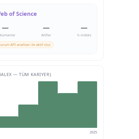
eb of Science
—
—
—
kümanlar
Atıflar
h-indeks
urum API anahtarı ile aktif olur
NALEX — TÜM KARIYER)
2025