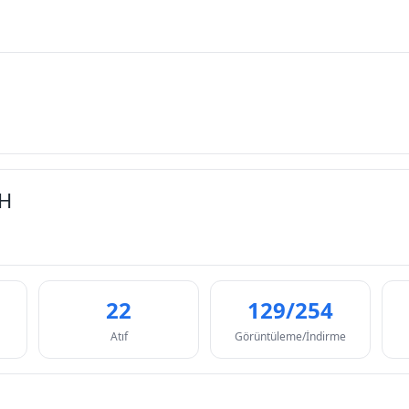
İH
22
129/254
Atıf
Görüntüleme/İndirme