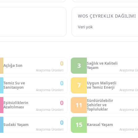
WOS ÇEYREKLIK DAĞILIMI
Veri yok
0
Sağlık ve Kaliteli
3
Açlığa Son
Yaşam
Araştırma Ürünleri
Araştırma Ür
0
Temiz Su ve
Uygun Maliyetli
7
Sanitasyon
ve Temiz Enerji
Araştırma Ürünleri
Araştırma Ür
Sürdürülebilir
0
Eşitsizliklerin
11
Şehirler ve
Azaltılması
Topluluklar
Araştırma Ürünleri
Araştırma Ür
0
15
Sudaki Yaşam
Karasal Yaşam
Araştırma Ürünleri
Araştırma Ür