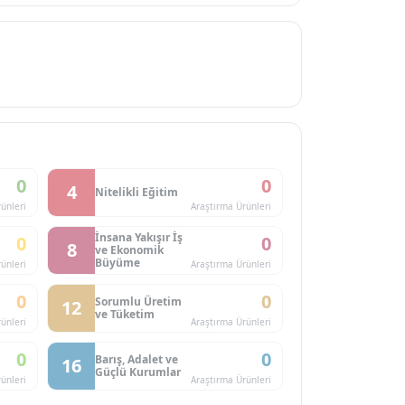
0
0
4
Nitelikli Eğitim
ünleri
Araştırma Ürünleri
İnsana Yakışır İş
0
0
8
ve Ekonomik
Büyüme
ünleri
Araştırma Ürünleri
0
0
Sorumlu Üretim
12
ve Tüketim
ünleri
Araştırma Ürünleri
0
0
Barış, Adalet ve
16
Güçlü Kurumlar
ünleri
Araştırma Ürünleri