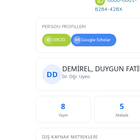
0000-0001-
8284-428X
PERSON PROFILLERI
ORCID
Google Scholar
iD
GS
DEMİREL, DUYGUN FAT
DD
Dr. Öğr. Üyesi
8
5
Yayın
Makale
DIŞ KAYNAK METRIKLERI