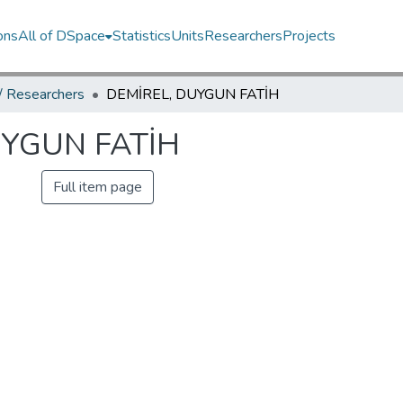
ons
All of DSpace
Statistics
Units
Researchers
Projects
 / Researchers
DEMİREL, DUYGUN FATİH
UYGUN FATİH
Full item page