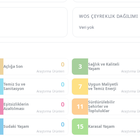
WOS ÇEYREKLIK DAĞILIMI
Veri yok
0
Sağlık ve Kaliteli
3
Açlığa Son
Yaşam
Araştırma Ürünleri
Araştırma Ür
0
Temiz Su ve
Uygun Maliyetli
7
Sanitasyon
ve Temiz Enerji
Araştırma Ürünleri
Araştırma Ür
Sürdürülebilir
0
Eşitsizliklerin
11
Şehirler ve
Azaltılması
Topluluklar
Araştırma Ürünleri
Araştırma Ür
0
15
Sudaki Yaşam
Karasal Yaşam
Araştırma Ürünleri
Araştırma Ür