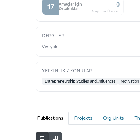
0
Amaçlar için
17
Ortaklıklar
Araştırma Ürünleri
DERGILER
Veri yok
YETKINLIK / KONULAR
Entrepreneurship Studies and Influences
Motivation
Publications
Projects
Org Units
Th