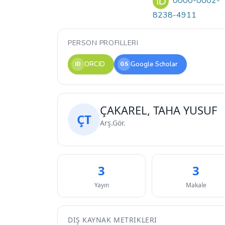
0000-0002-
8238-4911
PERSON PROFILLERI
ORCID
Google Scholar
iD
GS
ÇAKAREL, TAHA YUSUF
ÇT
Arş.Gör.
3
3
Yayın
Makale
DIŞ KAYNAK METRIKLERI