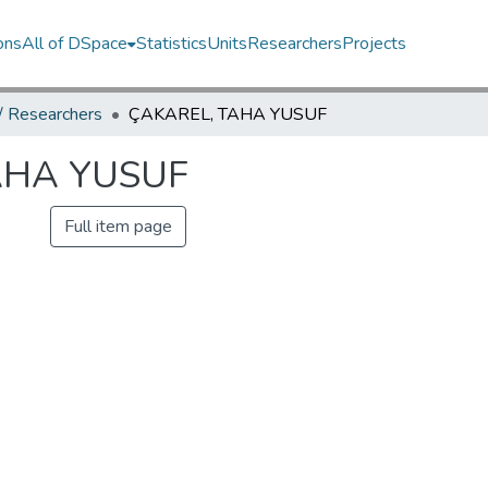
ons
All of DSpace
Statistics
Units
Researchers
Projects
 / Researchers
ÇAKAREL, TAHA YUSUF
AHA YUSUF
Full item page