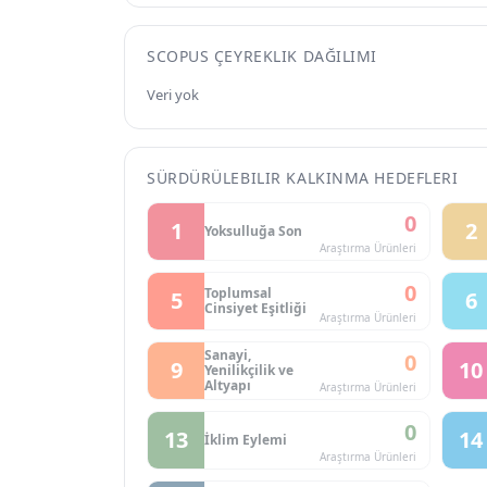
SCOPUS ÇEYREKLIK DAĞILIMI
Veri yok
SÜRDÜRÜLEBILIR KALKINMA HEDEFLERI
0
1
2
Yoksulluğa Son
Araştırma Ürünleri
0
Toplumsal
5
6
Cinsiyet Eşitliği
Araştırma Ürünleri
Sanayi,
0
9
10
Yenilikçilik ve
Altyapı
Araştırma Ürünleri
0
13
14
İklim Eylemi
Araştırma Ürünleri