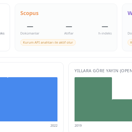
Scopus
W
—
—
—
eks
Dokümanlar
Atıflar
h-indeks
Do
Kurum API anahtarı ile aktif olur
K
YILLARA GÖRE YAYIN (OPE
2022
2019