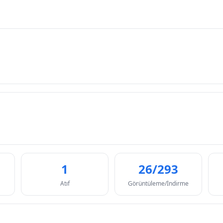
1
26/293
Atıf
Görüntüleme/İndirme