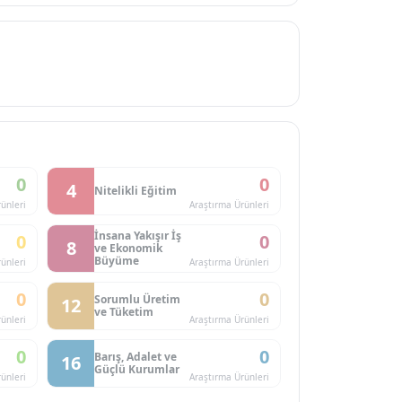
0
0
4
Nitelikli Eğitim
ünleri
Araştırma Ürünleri
İnsana Yakışır İş
0
0
8
ve Ekonomik
Büyüme
ünleri
Araştırma Ürünleri
0
0
Sorumlu Üretim
12
ve Tüketim
ünleri
Araştırma Ürünleri
0
0
Barış, Adalet ve
16
Güçlü Kurumlar
ünleri
Araştırma Ürünleri