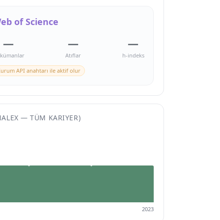
eb of Science
—
—
—
kümanlar
Atıflar
h-indeks
urum API anahtarı ile aktif olur
NALEX — TÜM KARIYER)
2023