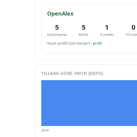
OpenAlex
5
5
1
0
Dokümanlar
Atıflar
h-indeks
i10-ind
Yazar profili (tüm kariyer)
· profil
YILLARA GÖRE YAYIN (DEPO)
2019