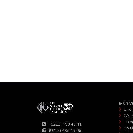
e-Ünive
Orio
CAT
Unid
(0212) 498 41 41
Unit
(0212) 498 43 06