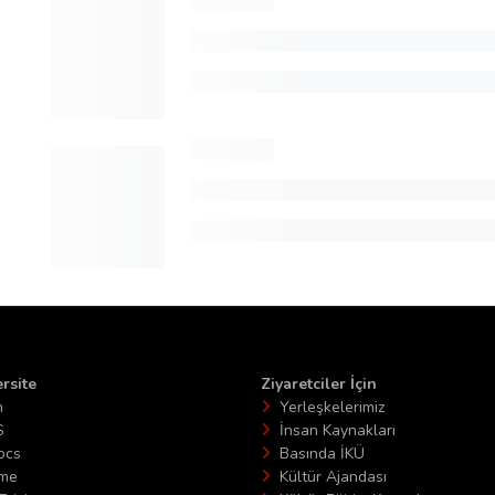
rsite
Ziyaretciler İçin
n
Yerleşkelerimiz
S
İnsan Kaynakları
ocs
Basında İKÜ
ime
Kültür Ajandası