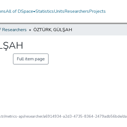
ons
All of DSpace
Statistics
Units
Researchers
Projects
 / Researchers
ÖZTÜRK, GÜLŞAH
LŞAH
Full item page
u.edu.tr/metrics-api/researcher/a6914934-a2d3-4735-8364-2479adb56bde/das