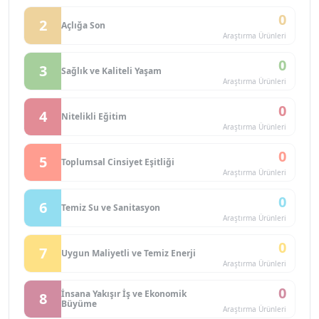
0
2
Açlığa Son
Araştırma Ürünleri
0
3
Sağlık ve Kaliteli Yaşam
Araştırma Ürünleri
0
4
Nitelikli Eğitim
Araştırma Ürünleri
0
5
Toplumsal Cinsiyet Eşitliği
Araştırma Ürünleri
0
6
Temiz Su ve Sanitasyon
Araştırma Ürünleri
0
7
Uygun Maliyetli ve Temiz Enerji
Araştırma Ürünleri
0
İnsana Yakışır İş ve Ekonomik
8
Büyüme
Araştırma Ürünleri