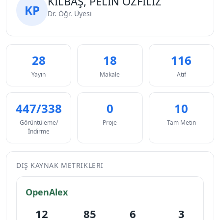
KILBAŞ, PELİN ÖZFİLİZ
KP
Dr. Öğr. Üyesi
28
18
116
Yayın
Makale
Atıf
447/338
0
10
Görüntüleme/
Proje
Tam Metin
İndirme
DIŞ KAYNAK METRIKLERI
OpenAlex
12
85
6
3