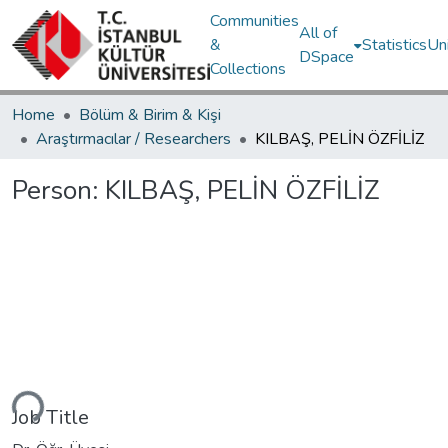
Communities
All of
&
Statistics
Un
DSpace
Collections
Home
Bölüm & Birim & Kişi
Araştırmacılar / Researchers
KILBAŞ, PELİN ÖZFİLİZ
Person:
KILBAŞ, PELİN ÖZFİLİZ
Loading...
Job Title