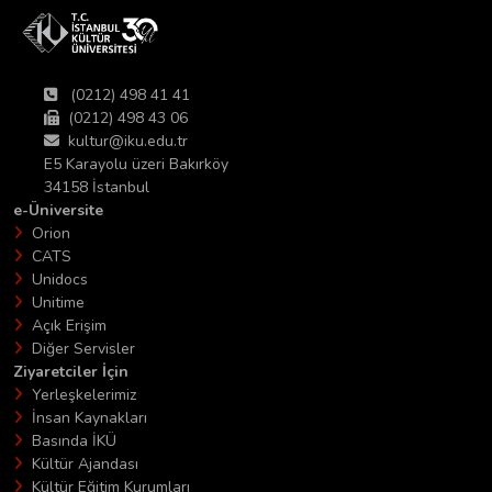
(0212) 498 41 41
(0212) 498 43 06
kultur@iku.edu.tr
E5 Karayolu üzeri Bakırköy
34158 İstanbul
e-Üniversite
Orion
CATS
Unidocs
Unitime
Açık Erişim
Diğer Servisler
Ziyaretciler İçin
Yerleşkelerimiz
İnsan Kaynakları
Basında İKÜ
Kültür Ajandası
Kültür Eğitim Kurumları