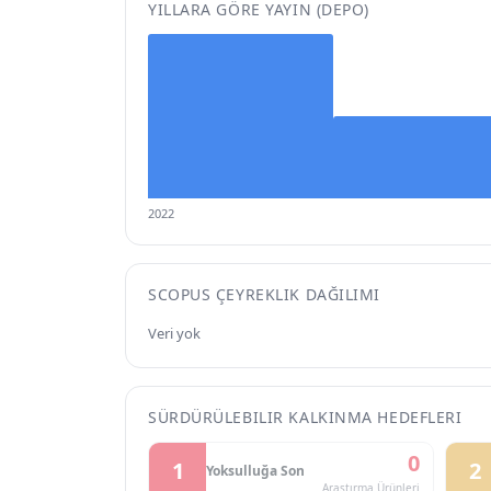
YILLARA GÖRE YAYIN (DEPO)
2022
SCOPUS ÇEYREKLIK DAĞILIMI
Veri yok
SÜRDÜRÜLEBILIR KALKINMA HEDEFLERI
0
1
2
Yoksulluğa Son
Araştırma Ürünleri