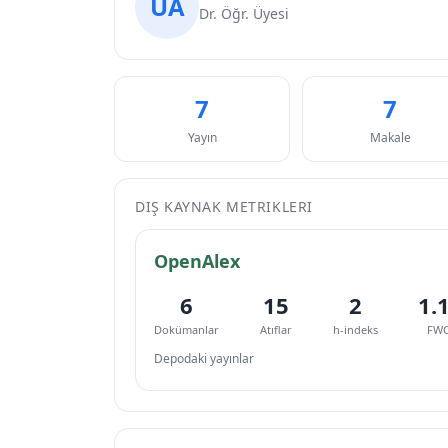
ÜA
Dr. Öğr. Üyesi
7
7
Yayın
Makale
DIŞ KAYNAK METRIKLERI
OpenAlex
6
15
2
1.
Dokümanlar
Atıflar
h-indeks
FWC
Depodaki yayınlar