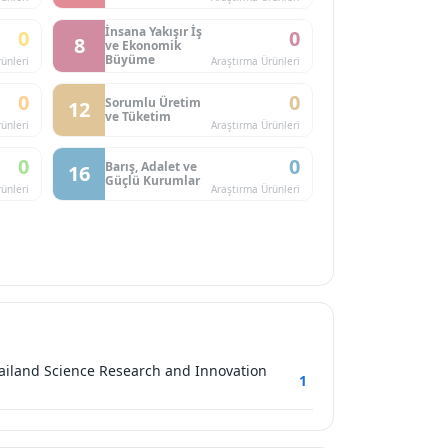
İnsana Yakışır İş
0
0
8
ve Ekonomik
Büyüme
ünleri
Araştırma Ürünleri
0
0
Sorumlu Üretim
12
ve Tüketim
ünleri
Araştırma Ürünleri
0
0
Barış, Adalet ve
16
Güçlü Kurumlar
ünleri
Araştırma Ürünleri
hailand Science Research and Innovation
1