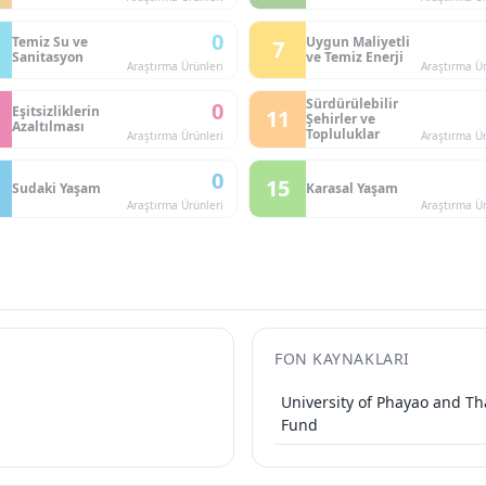
0
Temiz Su ve
Uygun Maliyetli
7
Sanitasyon
ve Temiz Enerji
Araştırma Ürünleri
Araştırma Ür
Sürdürülebilir
0
Eşitsizliklerin
11
Şehirler ve
Azaltılması
Topluluklar
Araştırma Ürünleri
Araştırma Ür
0
15
Sudaki Yaşam
Karasal Yaşam
Araştırma Ürünleri
Araştırma Ür
FON KAYNAKLARI
University of Phayao and T
Fund