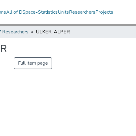
ons
All of DSpace
Statistics
Units
Researchers
Projects
 / Researchers
ÜLKER, ALPER
ER
Full item page