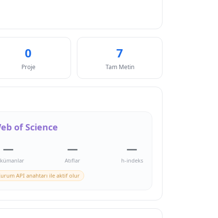
0
7
Proje
Tam Metin
eb of Science
—
—
—
kümanlar
Atıflar
h-indeks
urum API anahtarı ile aktif olur