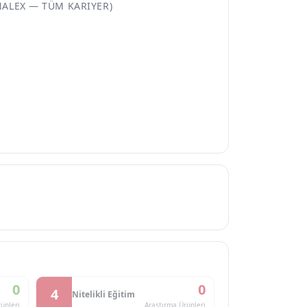
NALEX — TÜM KARIYER)
0
0
4
Nitelikli Eğitim
ünleri
Araştırma Ürünleri