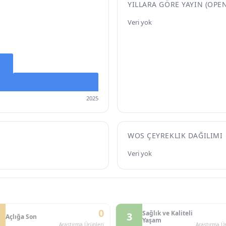
YILLARA GÖRE YAYIN (OPE
Veri yok
2025
WOS ÇEYREKLIK DAĞILIMI
Veri yok
0
Sağlık ve Kaliteli
3
Açlığa Son
Yaşam
Araştırma Ürünleri
Araştırma Ür