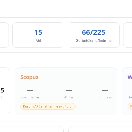
15
66/225
Atıf
Görüntüleme/İndirme
Scopus
W
15
—
—
—
I
Dokümanlar
Atıflar
h-indeks
Do
Kurum API anahtarı ile aktif olur
K