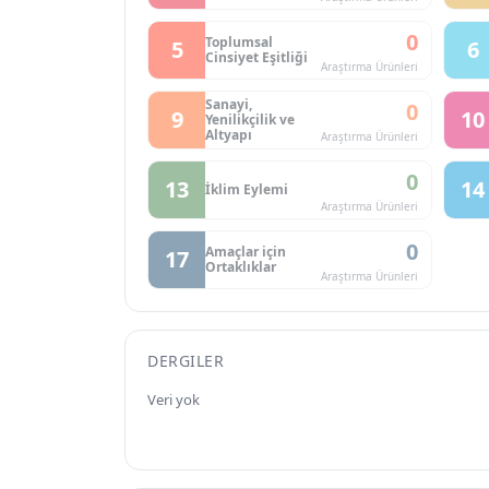
0
Toplumsal
5
6
Cinsiyet Eşitliği
Araştırma Ürünleri
Sanayi,
0
9
10
Yenilikçilik ve
Altyapı
Araştırma Ürünleri
0
13
14
İklim Eylemi
Araştırma Ürünleri
0
Amaçlar için
17
Ortaklıklar
Araştırma Ürünleri
DERGILER
Veri yok