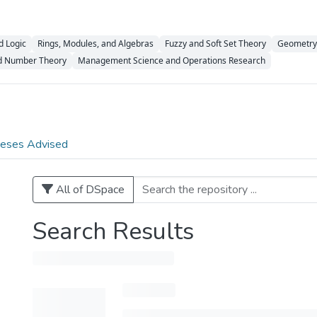
d Logic
Rings, Modules, and Algebras
Fuzzy and Soft Set Theory
Geometry
d Number Theory
Management Science and Operations Research
eses Advised
All of DSpace
Search Results