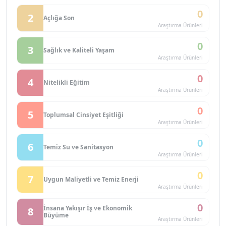
0
2
Açlığa Son
Araştırma Ürünleri
0
3
Sağlık ve Kaliteli Yaşam
Araştırma Ürünleri
0
4
Nitelikli Eğitim
Araştırma Ürünleri
0
5
Toplumsal Cinsiyet Eşitliği
Araştırma Ürünleri
0
6
Temiz Su ve Sanitasyon
Araştırma Ürünleri
0
7
Uygun Maliyetli ve Temiz Enerji
Araştırma Ürünleri
0
İnsana Yakışır İş ve Ekonomik
8
Büyüme
Araştırma Ürünleri