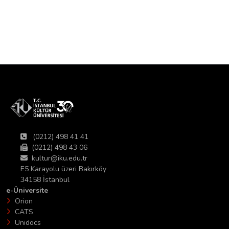
(0212) 498 41 41
(0212) 498 43 06
kultur@iku.edu.tr
E5 Karayolu üzeri Bakırköy
34158 İstanbul
e-Üniversite
Orion
CATS
Unidocs