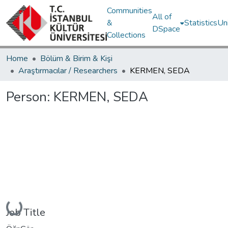
Communities
All of
&
Statistics
Un
DSpace
Collections
Home
Bölüm & Birim & Kişi
Araştırmacılar / Researchers
KERMEN, SEDA
Person:
KERMEN, SEDA
ading...
Job Title