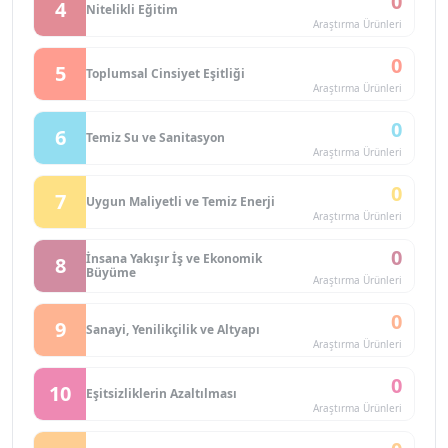
0
4
Nitelikli Eğitim
Araştırma Ürünleri
0
5
Toplumsal Cinsiyet Eşitliği
Araştırma Ürünleri
0
6
Temiz Su ve Sanitasyon
Araştırma Ürünleri
0
7
Uygun Maliyetli ve Temiz Enerji
Araştırma Ürünleri
0
İnsana Yakışır İş ve Ekonomik
8
Büyüme
Araştırma Ürünleri
0
9
Sanayi, Yenilikçilik ve Altyapı
Araştırma Ürünleri
0
10
Eşitsizliklerin Azaltılması
Araştırma Ürünleri