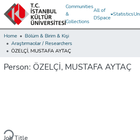
Communities
All of
&
Statistics
Un
DSpace
Collections
Home
Bölüm & Birim & Kişi
Araştırmacılar / Researchers
ÖZELÇİ, MUSTAFA AYTAÇ
Person:
ÖZELÇİ, MUSTAFA AYTAÇ
Loading...
Job Title