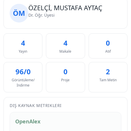
ÖZELÇİ, MUSTAFA AYTAÇ
ÖM
Dr. Öğr. Üyesi
4
4
0
Yayın
Makale
Atıf
96/0
0
2
Görüntüleme/
Proje
Tam Metin
İndirme
DIŞ KAYNAK METRIKLERI
OpenAlex