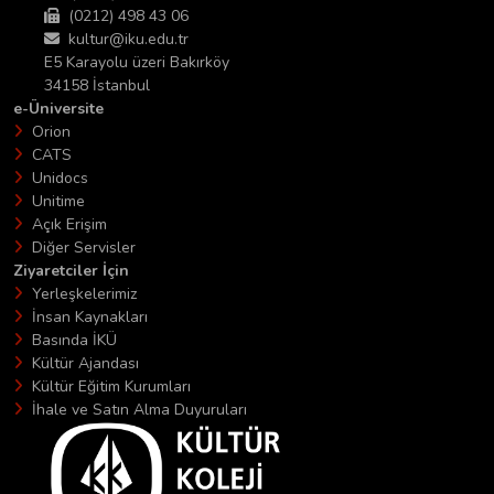
(0212) 498 43 06
kultur@iku.edu.tr
E5 Karayolu üzeri Bakırköy
34158 İstanbul
e-Üniversite
Orion
CATS
Unidocs
Unitime
Açık Erişim
Diğer Servisler
Ziyaretciler İçin
Yerleşkelerimiz
İnsan Kaynakları
Basında İKÜ
Kültür Ajandası
Kültür Eğitim Kurumları
İhale ve Satın Alma Duyuruları