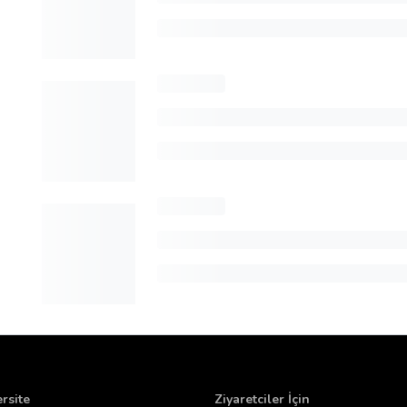
rsite
Ziyaretciler İçin