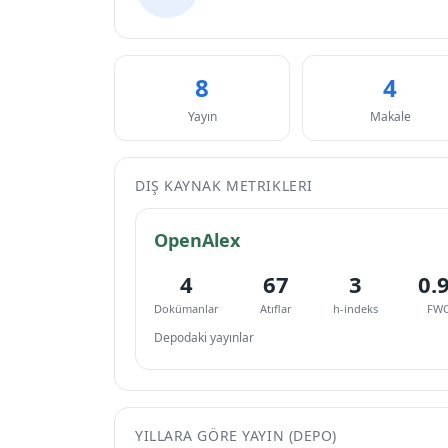
8
4
Yayın
Makale
DIŞ KAYNAK METRIKLERI
OpenAlex
4
67
3
0.
Dokümanlar
Atıflar
h-indeks
FWC
Depodaki yayınlar
YILLARA GÖRE YAYIN (DEPO)