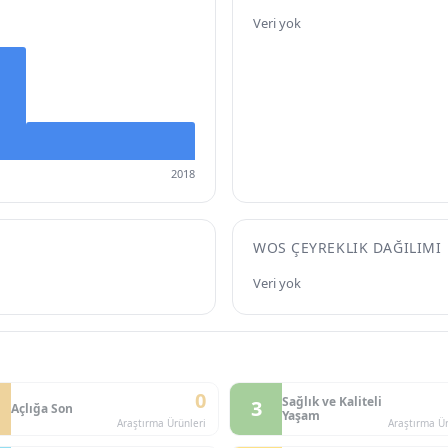
Veri yok
2018
WOS ÇEYREKLIK DAĞILIMI
Veri yok
0
Sağlık ve Kaliteli
3
Açlığa Son
Yaşam
Araştırma Ürünleri
Araştırma Ür