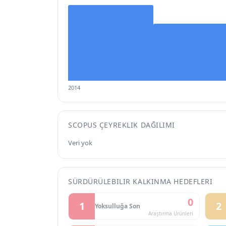
2014
SCOPUS ÇEYREKLIK DAĞILIMI
Veri yok
SÜRDÜRÜLEBILIR KALKINMA HEDEFLERI
0
1
2
Yoksulluğa Son
Araştırma Ürünleri