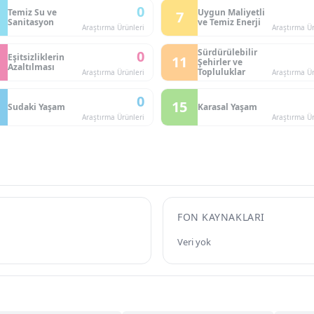
0
Temiz Su ve
Uygun Maliyetli
7
Sanitasyon
ve Temiz Enerji
Araştırma Ürünleri
Araştırma Ür
Sürdürülebilir
0
Eşitsizliklerin
11
Şehirler ve
Azaltılması
Topluluklar
Araştırma Ürünleri
Araştırma Ür
0
15
Sudaki Yaşam
Karasal Yaşam
Araştırma Ürünleri
Araştırma Ür
FON KAYNAKLARI
Veri yok