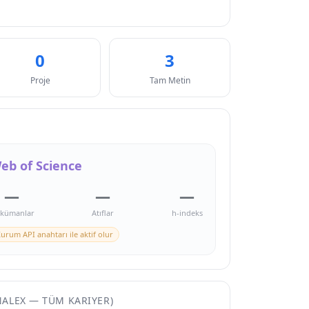
0
3
Proje
Tam Metin
eb of Science
—
—
—
kümanlar
Atıflar
h-indeks
urum API anahtarı ile aktif olur
NALEX — TÜM KARIYER)