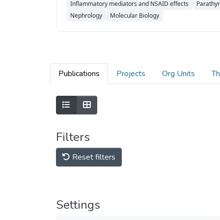
Inflammatory mediators and NSAID effects
Parathyr
Nephrology
Molecular Biology
Publications
Projects
Org Units
Th
Filters
Reset filters
Settings