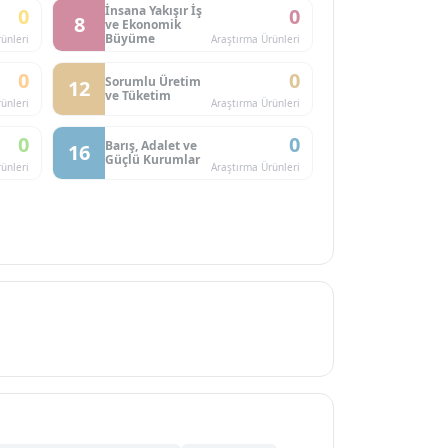
İnsana Yakışır İş
0
0
8
ve Ekonomik
Büyüme
ünleri
Araştırma Ürünleri
0
0
Sorumlu Üretim
12
ve Tüketim
ünleri
Araştırma Ürünleri
0
0
Barış, Adalet ve
16
Güçlü Kurumlar
ünleri
Araştırma Ürünleri