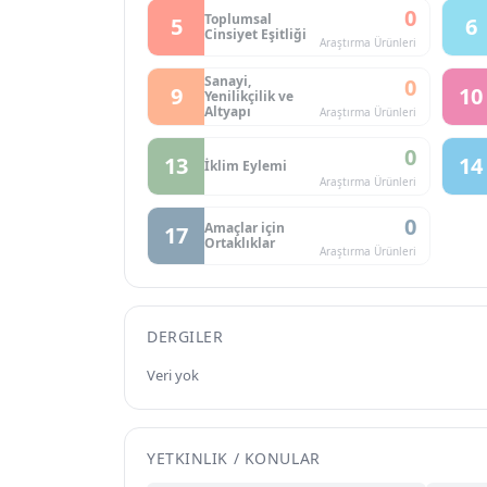
0
Toplumsal
5
6
Cinsiyet Eşitliği
Araştırma Ürünleri
Sanayi,
0
9
10
Yenilikçilik ve
Altyapı
Araştırma Ürünleri
0
13
14
İklim Eylemi
Araştırma Ürünleri
0
Amaçlar için
17
Ortaklıklar
Araştırma Ürünleri
DERGILER
Veri yok
YETKINLIK / KONULAR