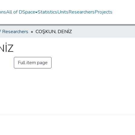
ons
All of DSpace
Statistics
Units
Researchers
Projects
 / Researchers
COŞKUN, DENİZ
NİZ
Full item page