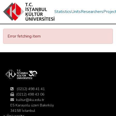
Statistics
Units
Researchers
Projec
Error fetching item
(0212) 498 41 41
(0212) 498 43 06
kultur@iku.edu.tr
E5 Karayolu üzeri Bakırköy
34158 İstanbul