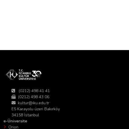
(0212) 498 41 41
(0212) 498 43 06
kultur@iku.edu.tr
E5 Karayolu üzeri Bakırköy
34158 İstanbul
e-Üniversite
Orion