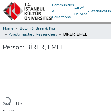
Communities
All of
&
Statistics
Un
DSpace
Collections
Home
Bölüm & Birim & Kişi
Araştırmacılar / Researchers
BİRER, EMEL
Person:
BİRER, EMEL
Loading...
Job Title