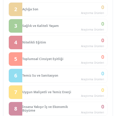
0
2
Açlığa Son
Araştırma Ürünleri
0
3
Sağlık ve Kaliteli Yaşam
Araştırma Ürünleri
0
4
Nitelikli Eğitim
Araştırma Ürünleri
0
5
Toplumsal Cinsiyet Eşitliği
Araştırma Ürünleri
0
6
Temiz Su ve Sanitasyon
Araştırma Ürünleri
0
7
Uygun Maliyetli ve Temiz Enerji
Araştırma Ürünleri
0
İnsana Yakışır İş ve Ekonomik
8
Büyüme
Araştırma Ürünleri