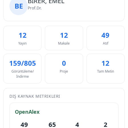
BİRER, EMEL
BE
Prof.Dr.
12
12
49
Yayın
Makale
Atıf
159/805
0
12
Görüntüleme/
Proje
Tam Metin
İndirme
DIŞ KAYNAK METRIKLERI
OpenAlex
49
65
4
2