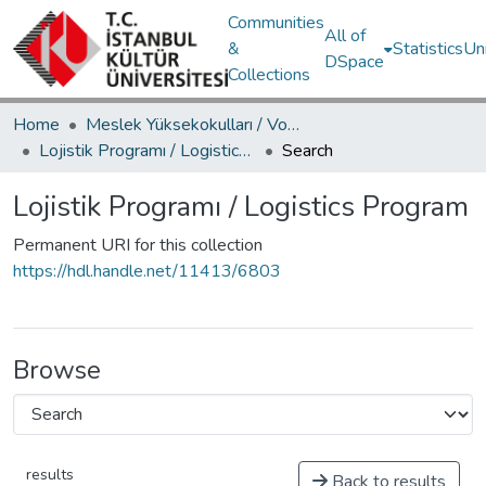
Communities
All of
&
Statistics
Un
DSpace
Collections
Home
Meslek Yüksekokulları / Vocational Schools
Lojistik Programı / Logistics Program
Search
Lojistik Programı / Logistics Program
Permanent URI for this collection
https://hdl.handle.net/11413/6803
Browse
results
Back to results