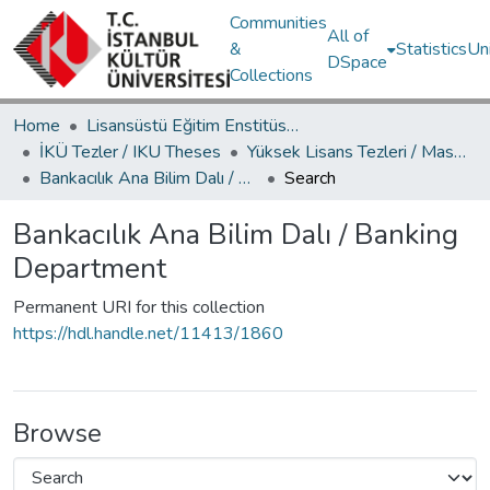
Communities
All of
&
Statistics
Un
DSpace
Collections
Home
Lisansüstü Eğitim Enstitüsü / Postgraduate Education Institute
İKÜ Tezler / IKU Theses
Yüksek Lisans Tezleri / Master's Theses
Bankacılık Ana Bilim Dalı / Banking Department
Search
Bankacılık Ana Bilim Dalı / Banking
Department
Permanent URI for this collection
https://hdl.handle.net/11413/1860
Browse