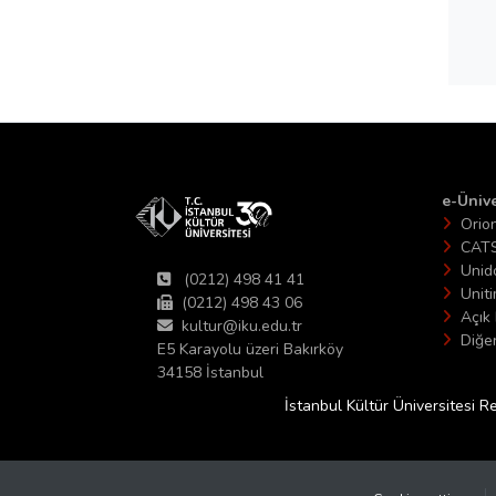
e-Ünive
Orio
CAT
Unid
(0212) 498 41 41
Unit
(0212) 498 43 06
Açık 
kultur@iku.edu.tr
Diğer
E5 Karayolu üzeri Bakırköy
34158 İstanbul
İstanbul Kültür Üniversitesi R