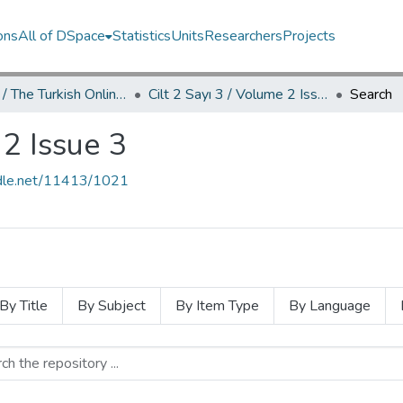
ons
All of DSpace
Statistics
Units
Researchers
Projects
TOJDAC / The Turkish Online Journal of Design Art and Communication
Cilt 2 Sayı 3 / Volume 2 Issue 3
Search
 2 Issue 3
andle.net/11413/1021
By Title
By Subject
By Item Type
By Language