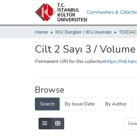
Communities & Collecti
Home
İKÜ Dergiler / IKU Journals
Cilt 2 Sayı 3 / Volume
Permanent URI for this collection
https://hdl.h
Browse
Search
By Issue Date
By Author