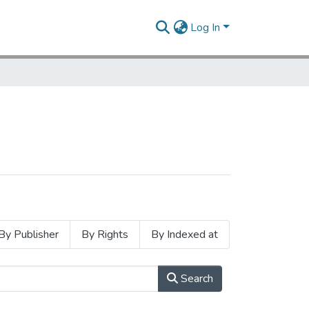
Log In
By Publisher
By Rights
By Indexed at
Search