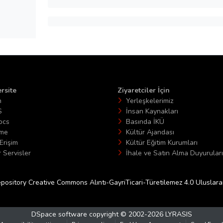
rsite
Ziyaretciler İçin
n
Yerleşkelerimiz
S
İnsan Kaynakları
ocs
Basında İKÜ
ime
Kültür Ajandası
Erişim
Kültür Eğitim Kurumları
 Servisler
İhale ve Satın Alma Duyuruları
epository Creative Commons Alıntı-GayriTicari-Türetilemez 4.0 Uluslararas
DSpace software
copyright © 2002-2026
LYRASIS