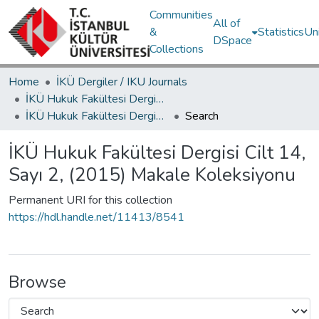
Communities
All of
&
Statistics
Un
DSpace
Collections
Home
İKÜ Dergiler / IKU Journals
İKÜ Hukuk Fakültesi Dergisi / Journal of Istanbul Kultur University Faculty of Law
İKÜ Hukuk Fakültesi Dergisi Cilt 14, Sayı 2, (2015) Makale Koleksiyonu
Search
İKÜ Hukuk Fakültesi Dergisi Cilt 14,
Sayı 2, (2015) Makale Koleksiyonu
Permanent URI for this collection
https://hdl.handle.net/11413/8541
Browse