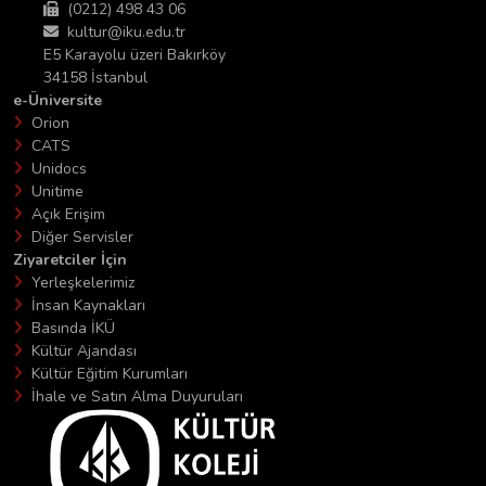
(0212) 498 43 06
kultur@iku.edu.tr
E5 Karayolu üzeri Bakırköy
34158 İstanbul
e-Üniversite
Orion
CATS
Unidocs
Unitime
Açık Erişim
Diğer Servisler
Ziyaretciler İçin
Yerleşkelerimiz
İnsan Kaynakları
Basında İKÜ
Kültür Ajandası
Kültür Eğitim Kurumları
İhale ve Satın Alma Duyuruları