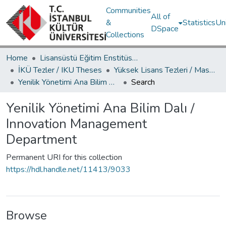
Communities
All of
&
Statistics
Un
DSpace
Collections
Home
Lisansüstü Eğitim Enstitüsü / Postgraduate Education Institute
İKÜ Tezler / IKU Theses
Yüksek Lisans Tezleri / Master's Theses
Yenilik Yönetimi Ana Bilim Dalı / Innovation Management Department
Search
Yenilik Yönetimi Ana Bilim Dalı /
Innovation Management
Department
Permanent URI for this collection
https://hdl.handle.net/11413/9033
Browse