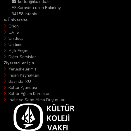
kultur@iku.edu.tr
E5 Karayolu üzeri Bakırköy
34158 İstanbul
e-Üniversite
Orion
CATS
Unidocs
Unitime
Açık Erişim
Diğer Servisler
Ziyaretciler İçin
Yerleşkelerimiz
İnsan Kaynakları
Basında İKÜ
Kültür Ajandası
Kültür Eğitim Kurumları
İhale ve Satın Alma Duyuruları