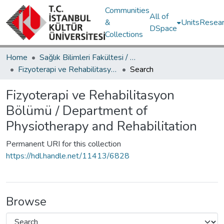
Communities
All of
&
Units
Resear
DSpace
Collections
Home
Sağlık Bilimleri Fakültesi / Faculty of Health Sciences
Fizyoterapi ve Rehabilitasyon Bölümü / Department of Physiotherapy and Rehabilitation
Search
Fizyoterapi ve Rehabilitasyon
Bölümü / Department of
Physiotherapy and Rehabilitation
Permanent URI for this collection
https://hdl.handle.net/11413/6828
Browse