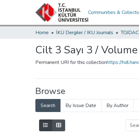
Communities & Collecti
Home
İKÜ Dergiler / IKU Journals
Cilt 3 Sayı 3 / Volume
Permanent URI for this collection
https://hdl.h
Browse
Search
By Issue Date
By Author