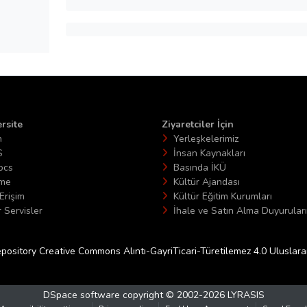
rsite
Ziyaretciler İçin
n
Yerleşkelerimiz
S
İnsan Kaynakları
ocs
Basında İKÜ
ime
Kültür Ajandası
Erişim
Kültür Eğitim Kurumları
 Servisler
İhale ve Satın Alma Duyuruları
epository Creative Commons Alıntı-GayriTicari-Türetilemez 4.0 Uluslararas
DSpace software
copyright © 2002-2026
LYRASIS