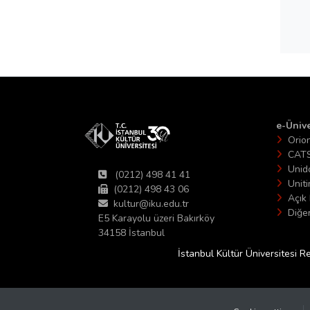
e-Ünive
Orio
CAT
Unid
(0212) 498 41 41
Unit
(0212) 498 43 06
Açık 
kultur@iku.edu.tr
Diğer
E5 Karayolu üzeri Bakırköy
34158 İstanbul
İstanbul Kültür Üniversitesi R