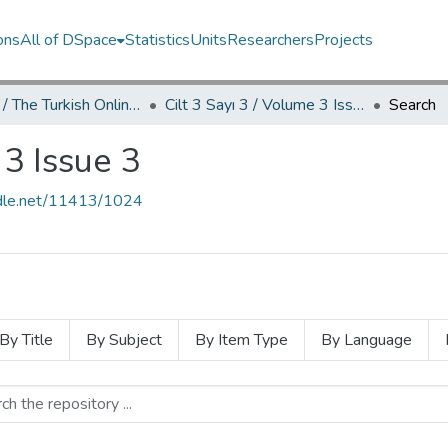
ons
All of DSpace
Statistics
Units
Researchers
Projects
TOJDAC / The Turkish Online Journal of Design Art and Communication
Cilt 3 Sayı 3 / Volume 3 Issue 3
Search
 3 Issue 3
andle.net/11413/1024
By Title
By Subject
By Item Type
By Language