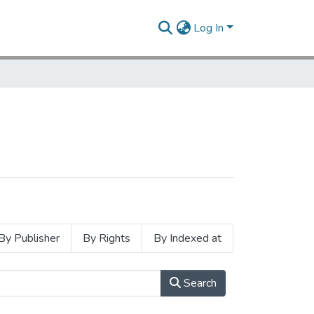
Log In
By Publisher
By Rights
By Indexed at
Search