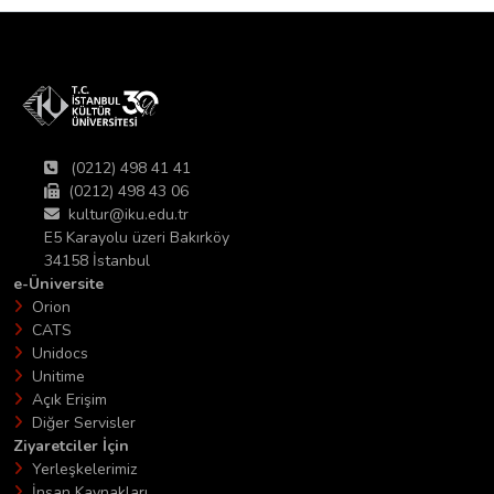
(0212) 498 41 41
(0212) 498 43 06
kultur@iku.edu.tr
E5 Karayolu üzeri Bakırköy
34158 İstanbul
e-Üniversite
Orion
CATS
Unidocs
Unitime
Açık Erişim
Diğer Servisler
Ziyaretciler İçin
Yerleşkelerimiz
İnsan Kaynakları