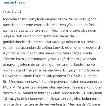
masterThesis
Abstract
Mecmualar XIV. yüzyıldan bugüne birçok tür ve şekli içinde
barındıran derleme eserlerdir. Muhteva yönünden de farklı
alanlarda yazılıp derlenmiştir. Mecmualar ortaya çıkışından
bugüne dek şairlerin not defterleri olarak da
görülebilmektedir. Mecmualar yazıldığı dönemin şiir zevkini
yansıtması açısından da çağına tanıklık eden önemli eserlerdir.
Aynı zamanda mecmualar sayesinde tabiri câizse kıyıda
köşede kalmış, tanınmayan yahut keşfedilmemiş ve divanı
olmayan şairlerin de şiirlerini görme, tanıma, keşfetme ve
bilime kazandırma şansı bulmaktayız. Bu çalışmamız İstanbul
Üniversitesi Nadir Eserler Kütüphanesi TY05481 Numaralı
Şiir Mecmuasının tavsifi, transkripsiyonlu metni, incelemesi ve
MESTAP'a göre tasnifinden oluşmaktadır. Tezimize konu olan
mecmua 81 varaktan müteşekkildir. Mecmuada 14. yüzyıldan
19. yüzyıla dek ekseriyetle halk şairleri ve şiirleri bulunmakla
birlikte divan şiirlerine de yer verilmiştir. Mecmuada 78 şaire