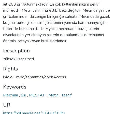
ait 209 şiir bulunmaktadır. En çok kullanılan nazım şekli
müfreddir. Mecmuanın mürettibi belli değildir. Mecmua şair ve
şiir bakımından da zengin bir içeriğe sahiptir. Mecmuada gazel,
koşma, türkü gibi nazım şekillerinin yanında hammamiye gibi
türler de bulunmaktadır. Ayrıca mecmuada bazı şairlerin
divanlarında yer almayan şiirlerin de bulunması mecmuanın
önemini ortaya koyan hususlardandır.
Description
Yüksek lisans tezi.
Rights
info:eu-repo/semantics/openAccess
Keywords
Mecmua
,
Şiir
,
MESTAP
,
Metin
,
Tasnif
URI
https://hdl.handle.net/11413/9381