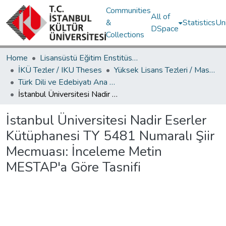
Communities
All of
&
Statistics
Un
DSpace
Collections
Home
Lisansüstü Eğitim Enstitüsü / Postgraduate Education Institute
İKÜ Tezler / IKU Theses
Yüksek Lisans Tezleri / Master's Theses
Türk Dili ve Edebiyatı Ana Bilim Dalı / Department of Turkish Language and Literature
İstanbul Üniversitesi Nadir Eserler Kütüphanesi TY 5481 Numaralı Şiir Mecmuası: İnceleme Metin MESTAP'a Göre Tasnifi
İstanbul Üniversitesi Nadir Eserler
Kütüphanesi TY 5481 Numaralı Şiir
Mecmuası: İnceleme Metin
MESTAP'a Göre Tasnifi