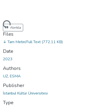
ding...
Alıntıla
Files
↓ Tam Metin/Full Text
(772.11 KB)
Date
2023
Authors
UZ, ESMA
Publisher
İstanbul Kültür Üniversitesi
Type