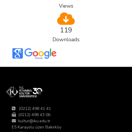
Views
119
Downloads
(0212) 498 41 41
(0212) 498 43 06
kultur@iku.edu.tr
E5 Karayolu üzeri Bakırköy