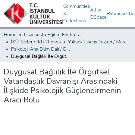
Communities
All of
&
Statistics
Un
DSpace
Collections
Home
Lisansüstü Eğitim Enstitüsü / Postgraduate Education Institute
İKÜ Tezler / IKU Theses
Yüksek Lisans Tezleri / Master's Theses
Psikoloji Ana Bilim Dalı / Department of Psychology
Duygusal Bağlılık İle Örgütsel Vatandaşlık Davranışı Arasındaki İlişkide Psikolojik Güçlendirmenin Aracı Rolü
Duygusal Bağlılık İle Örgütsel
Vatandaşlık Davranışı Arasındaki
İlişkide Psikolojik Güçlendirmenin
Aracı Rolü