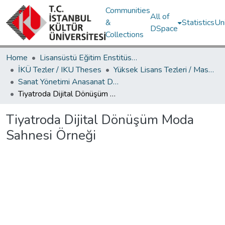
Communities
All of
&
Statistics
Un
DSpace
Collections
Home
Lisansüstü Eğitim Enstitüsü / Postgraduate Education Institute
İKÜ Tezler / IKU Theses
Yüksek Lisans Tezleri / Master's Theses
Sanat Yönetimi Anasanat Dalı / Department of Arts Management
Tiyatroda Dijital Dönüşüm Moda Sahnesi Örneği
Tiyatroda Dijital Dönüşüm Moda
Sahnesi Örneği