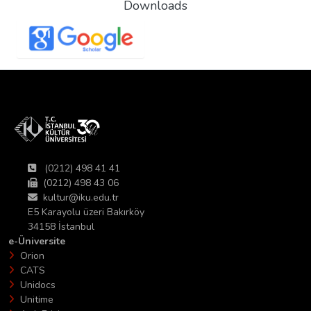
Downloads
(0212) 498 41 41
(0212) 498 43 06
kultur@iku.edu.tr
E5 Karayolu üzeri Bakırköy
34158 İstanbul
e-Üniversite
Orion
CATS
Unidocs
Unitime