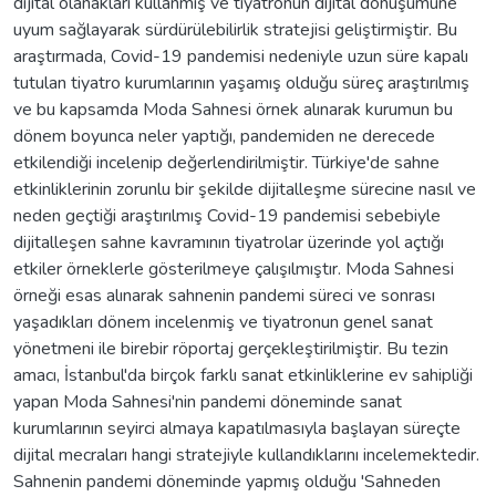
dijital olanakları kullanmış ve tiyatronun dijital dönüşümüne
uyum sağlayarak sürdürülebilirlik stratejisi geliştirmiştir. Bu
araştırmada, Covid-19 pandemisi nedeniyle uzun süre kapalı
tutulan tiyatro kurumlarının yaşamış olduğu süreç araştırılmış
ve bu kapsamda Moda Sahnesi örnek alınarak kurumun bu
dönem boyunca neler yaptığı, pandemiden ne derecede
etkilendiği incelenip değerlendirilmiştir. Türkiye'de sahne
etkinliklerinin zorunlu bir şekilde dijitalleşme sürecine nasıl ve
neden geçtiği araştırılmış Covid-19 pandemisi sebebiyle
dijitalleşen sahne kavramının tiyatrolar üzerinde yol açtığı
etkiler örneklerle gösterilmeye çalışılmıştır. Moda Sahnesi
örneği esas alınarak sahnenin pandemi süreci ve sonrası
yaşadıkları dönem incelenmiş ve tiyatronun genel sanat
yönetmeni ile birebir röportaj gerçekleştirilmiştir. Bu tezin
amacı, İstanbul'da birçok farklı sanat etkinliklerine ev sahipliği
yapan Moda Sahnesi'nin pandemi döneminde sanat
kurumlarının seyirci almaya kapatılmasıyla başlayan süreçte
dijital mecraları hangi stratejiyle kullandıklarını incelemektedir.
Sahnenin pandemi döneminde yapmış olduğu 'Sahneden