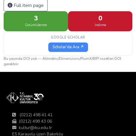
Full item page
3
0
Görüntülenme
İndirme
GOOGLE SCHOLAR
Scholar'da Ara ↗
Bu yayında DOI yok — Altmetric/Dimensions/PlumX/BIP! rozetleri DOI
gerektirir.
(0212) 498 41 41
(0212) 498 43 06
kultur@iku.edu.tr
E5 Karayolu üzeri Bakırköy