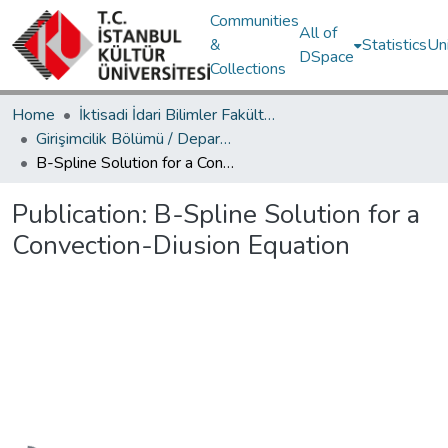
Communities
All of
&
Statistics
Un
DSpace
Collections
Home
İktisadi İdari Bilimler Fakültesi / Faculty of Economics and Administrative Sciences
Girişimcilik Bölümü / Department of Entrepreneurship
B-Spline Solution for a Convection-Diusion Equation
Publication:
B-Spline Solution for a
Convection-Diusion Equation
Loading...