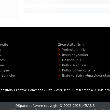
rsite
Ziyaretciler İçin
n
Yerleşkelerimiz
S
İnsan Kaynakları
ocs
Basında İKÜ
ime
Kültür Ajandası
Erişim
Kültür Eğitim Kurumları
 Servisler
İhale ve Satın Alma Duyuruları
epository Creative Commons Alıntı-GayriTicari-Türetilemez 4.0 Uluslararas
DSpace software
copyright © 2002-2026
LYRASIS