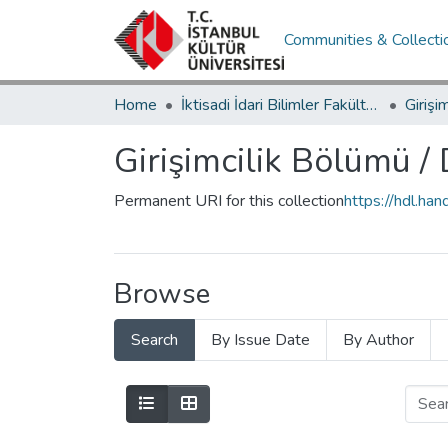
Communities & Collecti
Home
İktisadi İdari Bilimler Fakültesi / Faculty of Economics and Administrative Sciences
Girişimcilik Bölümü /
Permanent URI for this collection
https://hdl.h
Browse
Search
By Issue Date
By Author