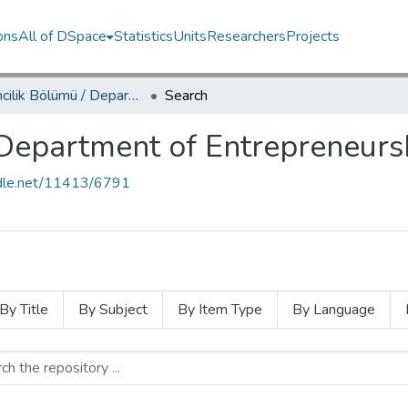
ons
All of DSpace
Statistics
Units
Researchers
Projects
Girişimcilik Bölümü / Department of Entrepreneurship
Search
 Department of Entrepreneurs
andle.net/11413/6791
By Title
By Subject
By Item Type
By Language