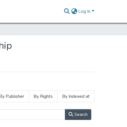
Log In
hip
By Publisher
By Rights
By Indexed at
Search