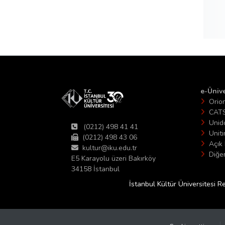
e-Ünive
Orio
CAT
Unid
(0212) 498 41 41
Unit
(0212) 498 43 06
Açık 
kultur@iku.edu.tr
Diğer
E5 Karayolu üzeri Bakırköy
34158 İstanbul
İstanbul Kültür Üniversitesi R