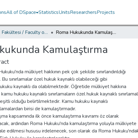
ons
All of DSpace
Statistics
Units
Researchers
Projects
Hukuk Fakültesi / Faculty of Law
Roma Hukukunda Kamulaştırma
kukunda Kamulaştırma
act
kuku'nda mülkiyet hakkının pek çok şekilde sınırlandırıldığı
. Bu sınırlamalar özel hukuk kaynaklı olabileceği gibi
ukuku kaynaklı da olabilmektedir. Öğretide mülkiyet hakkına
 kamu hukuku kaynaklı sınırlamaların özel hukuk kaynaklı sınırlamal
eşitli olduğu belirtilmektedir. Kamu hukuku kaynaklı
rlamalardan birisi de kamulaştırmadır.
ışma kapsamında ilk önce kamulaştırma kavramı öz olarak
nacak, ardından Roma Hukuku'nda kamulaştırma yoluyla mülkiyete
le edilmesi hususu irdelenecek, son olarak da Roma Hukuku'ndak