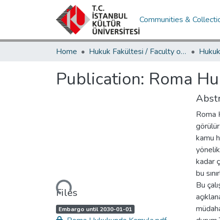
Communities & Collecti
Home
Hukuk Fakültesi / Faculty of Law
Publication:
Roma Hu
Abstr
Roma Hu
görülür
kamu h
yönelik
kadar ç
bu sını
Loading...
Bu çal
Files
açıkla
müdaha
A
,
Embargo until 2030-01-01
c