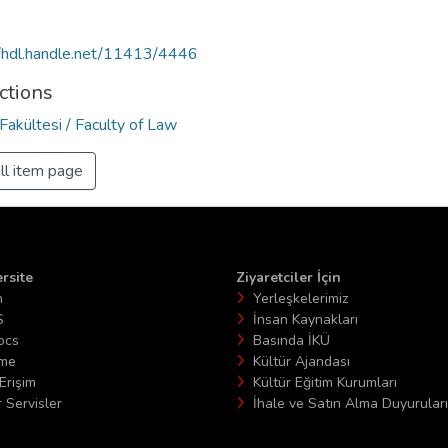
//hdl.handle.net/11413/4446
ctions
Fakültesi / Faculty of Law
ll item page
rsite
Ziyaretciler İçin
n
Yerleşkelerimiz
S
İnsan Kaynakları
ocs
Basında İKÜ
ime
Kültür Ajandası
Erişim
Kültür Eğitim Kurumları
 Servisler
İhale ve Satın Alma Duyuruları