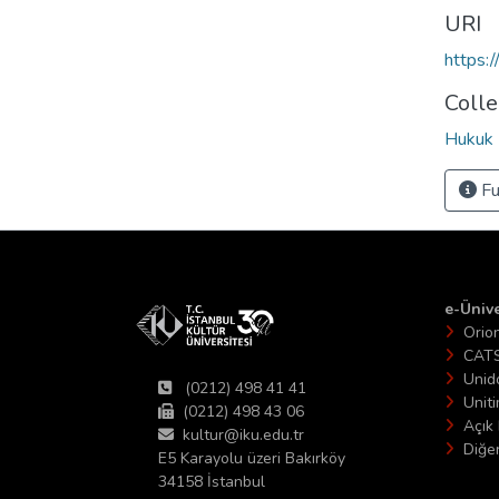
URI
https:
Colle
Hukuk 
Fu
e-Ünive
Orio
CAT
Unid
(0212) 498 41 41
Unit
(0212) 498 43 06
Açık 
kultur@iku.edu.tr
Diğer
E5 Karayolu üzeri Bakırköy
34158 İstanbul