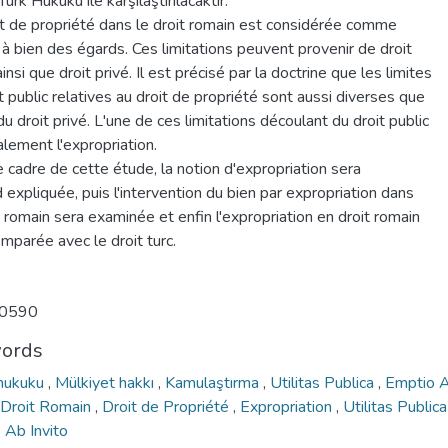
ürk Hukuku ile karşılaştırılacaktır.
it de propriété dans le droit romain est considérée comme
 à bien des égards. Ces limitations peuvent provenir de droit
ainsi que droit privé. Il est précisé par la doctrine que les limites
t public relatives au droit de propriété sont aussi diverses que
du droit privé. L'une de ces limitations découlant du droit public
lement l'expropriation.
 cadre de cette étude, la notion d'expropriation sera
 expliquée, puis l'intervention du bien par expropriation dans
t romain sera examinée et enfin l'expropriation en droit romain
mparée avec le droit turc.
0590
ords
hukuku
,
Mülkiyet hakkı
,
Kamulaştırma
,
Utilitas Publica
,
Emptio 
Droit Romain
,
Droit de Propriété
,
Expropriation
,
Utilitas Public
 Ab Invito