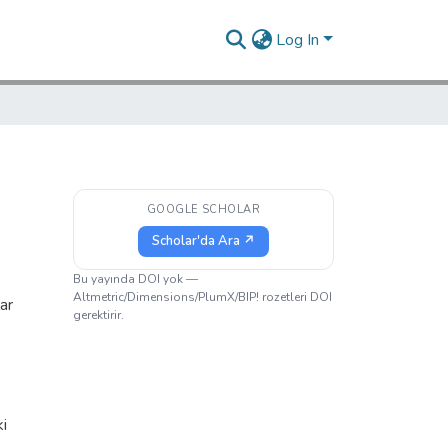
Log In
GOOGLE SCHOLAR
Scholar'da Ara ↗
Bu yayında DOI yok —
Altmetric/Dimensions/PlumX/BIP! rozetleri DOI
ar
gerektirir.
i