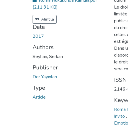
Roma Hukukunda Kamula.pdf
durum T
c
e
(211.31 KB)
Le dro
s
s
limitée
s
t
Alıntıla
public 
a
t
Date
du droi
u
s
celles 
:
2017
est éga
Authors
Dans le
d'abord
Seyhan, Serkan
le droi
Publisher
sera co
Der Yayınları
ISSN
Type
2146-
Article
Keyw
Roma 
Invito
,
Emptio