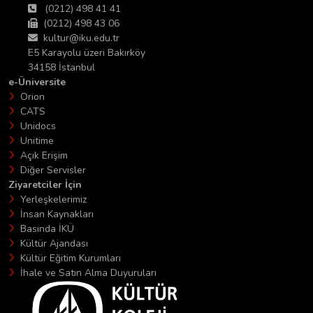
(0212) 498 41 41
(0212) 498 43 06
kultur@iku.edu.tr
E5 Karayolu üzeri Bakırköy
34158 İstanbul
e-Üniversite
Orion
CATS
Unidocs
Unitime
Açık Erişim
Diğer Servisler
Ziyaretciler İçin
Yerleşkelerimiz
İnsan Kaynakları
Basında İKÜ
Kültür Ajandası
Kültür Eğitim Kurumları
İhale ve Satın Alma Duyuruları