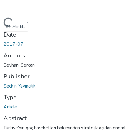
ading...
Alıntıla
Date
2017-07
Authors
Seyhan, Serkan
Publisher
Seçkin Yayıncılık
Type
Article
Abstract
Türkiye’nin göç hareketleri bakımından stratejik açıdan önemli