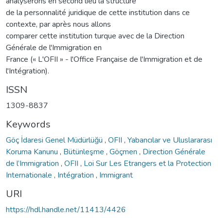
analyserons en second lieu la structure
de la personnalité juridique de cette institution dans ce
contexte, par après nous allons
comparer cette institution turque avec de la Direction
Générale de l'Immigration en
France (« L'OFII » - l'Office Française de l'Immigration et de
l'Intégration).
ISSN
1309-8837
Keywords
Göç İdaresi Genel Müdürlüğü
,
OFII
,
Yabancılar ve Uluslararası
Koruma Kanunu
,
Bütünleşme
,
Göçmen
,
Direction Générale
de l’Immigration
,
OFII
,
Loi Sur Les Etrangers et la Protection
Internationale
,
Intégration
,
Immigrant
URI
https://hdl.handle.net/11413/4426