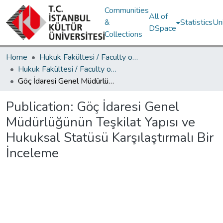
Communities
All of
&
Statistics
Un
DSpace
Collections
Home
Hukuk Fakültesi / Faculty of Law
Hukuk Fakültesi / Faculty of Law
Göç İdaresi Genel Müdürlüğünün Teşkilat Yapısı ve Hukuksal Statüsü Karşılaştırmalı Bir İnceleme
Publication:
Göç İdaresi Genel
Müdürlüğünün Teşkilat Yapısı ve
Hukuksal Statüsü Karşılaştırmalı Bir
İnceleme