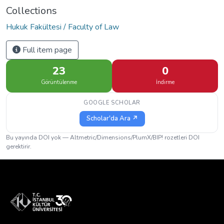
Collections
Hukuk Fakültesi / Faculty of Law
Full item page
23
0
Görüntülenme
İndirme
GOOGLE SCHOLAR
Scholar'da Ara ↗
Bu yayında DOI yok — Altmetric/Dimensions/PlumX/BIP! rozetleri DOI
gerektirir.