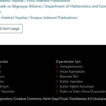
deksli Yayınlar / WoS Indexed Publications
tik ve Bilgisayar Bölümü / Department of Mathematics and Co
e
İndeksli Yayınlar / Scopus Indexed Publications
ll item page
rsite
Ziyaretciler İçin
n
Yerleşkelerimiz
S
İnsan Kaynakları
ocs
Basında İKÜ
ime
Kültür Ajandası
Erişim
Kültür Eğitim Kurumları
 Servisler
İhale ve Satın Alma Duyuruları
epository Creative Commons Alıntı-GayriTicari-Türetilemez 4.0 Uluslararas