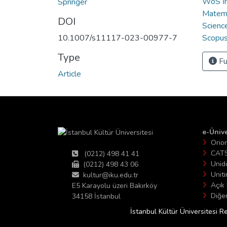
WoS İn
Springer
Matema
DOI
Scienc
10.1007/s11117-023-00977-7
Scopus 
Type
Fu
Article
e-Ünive
Orio
CAT
(0212) 498 41 41
Unid
(0212) 498 43 06
Unit
kultur@iku.edu.tr
Açık 
E5 Karayolu üzeri Bakırköy
Diğer
34158 İstanbul
İstanbul Kültür Üniversitesi R