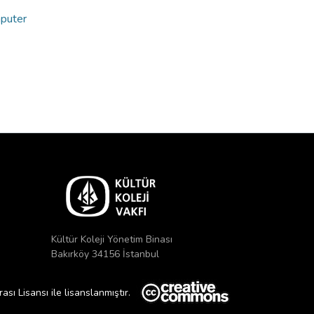
mputer
Kültür Koleji Yönetim Binası
Bakırköy 34156 İstanbul
ı Lisansı ile lisanslanmıştır.