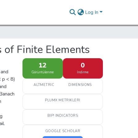
Log In
s of Finite Elements
12
0
 and
Görüntülenme
İndirme
 p < 8)
ALTMETRIC
DIMENSIONS
 and
 Banach
n
PLUMX METRIKLERI
ng
BIP! INDICATORS
il.
GOOGLE SCHOLAR