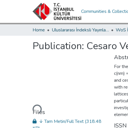
Communities & Collecti
Home
Uluslararası İndeksli Yayınlar / International Indexed Publications
Publication:
Cesaro Ve
Abstr
For the
c(nm) =
and ces
with re
lattice
Loading...
particu
investi
Files
element
↓ Tam Metin/Full Text
(318.48
ISSN