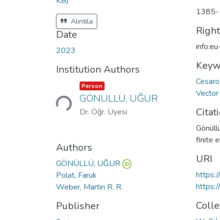
KB)
1385-
Alıntıla
Righ
Date
info:e
2023
Keyw
Institution Authors
Cesar
Loading...
Item type:
,
Person
Vector
GÖNÜLLÜ, UĞUR
Citat
Dr. Öğr. Üyesi
Gönüllü
finite 
Authors
URI
GÖNÜLLÜ, UĞUR
https:
Polat, Faruk
https:
Weber, Martin R. R.
Colle
Publisher