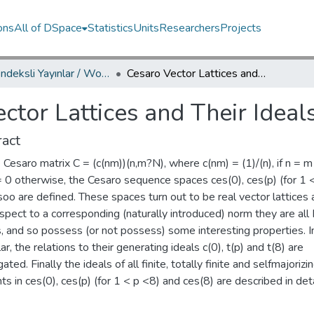
ons
All of DSpace
Statistics
Units
Researchers
Projects
WoS İndeksli Yayınlar / WoS Indexed Publications
Cesaro Vector Lattices and Their Ideals of Finite Elements
ctor Lattices and Their Ideal
act
 Cesaro matrix C = (c(nm))(n,m?N), where c(nm) = (1)/(n), if n = m
 0 otherwise, the Cesaro sequence spaces ces(0), ces(p) (for 1 <
oo are defined. These spaces turn out to be real vector lattices
spect to a corresponding (naturally introduced) norm they are all
s, and so possess (or not possess) some interesting properties. I
lar, the relations to their generating ideals c(0), t(p) and t(8) are
gated. Finally the ideals of all finite, totally finite and selfmajorizi
s in ces(0), ces(p) (for 1 < p <8) and ces(8) are described in deta