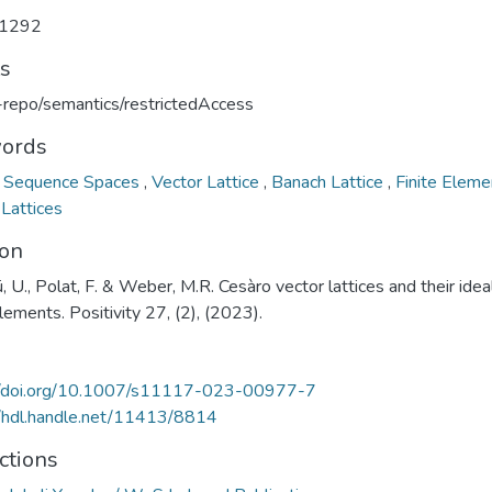
1292
ts
u-repo/semantics/restrictedAccess
ords
o Sequence Spaces
,
Vector Lattice
,
Banach Lattice
,
Finite Eleme
 Lattices
ion
, U., Polat, F. & Weber, M.R. Cesàro vector lattices and their idea
elements. Positivity 27, (2), (2023).
//doi.org/10.1007/s11117-023-00977-7
//hdl.handle.net/11413/8814
ctions