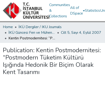
Communities
All of
&
Statistics
Un
DSpace
Collections
Home
İKÜ Dergiler / IKU Journals
İKÜ Güncesi Fen ve Mühendislik Bilimleri / Journal of İstanbul Kültür University Science and Engineering
Cilt 5, Sayı 4, Eylül 2007
Kentin Postmodernitesi: “Postmodern Tüketim Kültürü Işığında Hedonik Bir Biçim Olarak Kent Tasarımı
Publication:
Kentin Postmodernitesi:
“Postmodern Tüketim Kültürü
Işığında Hedonik Bir Biçim Olarak
Kent Tasarımı