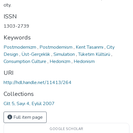
city.
ISSN
1303-2739
Keywords
Postmodernizm
,
Postmodernism
,
Kent Tasarımı
,
City
Design
,
Üst-Gerçeklik
,
Simulation
,
Tüketim Kültürü
,
Consumption Culture
,
Hedonizm
,
Hedonism
URI
http://hdl.handle.net/11413/264
Collections
Cilt 5, Sayı 4, Eylül 2007
Full item page
GOOGLE SCHOLAR