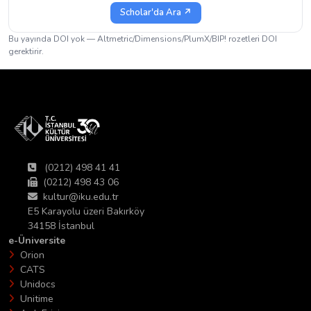
Scholar'da Ara ↗
Bu yayında DOI yok — Altmetric/Dimensions/PlumX/BIP! rozetleri DOI
gerektirir.
(0212) 498 41 41
(0212) 498 43 06
kultur@iku.edu.tr
E5 Karayolu üzeri Bakırköy
34158 İstanbul
e-Üniversite
Orion
CATS
Unidocs
Unitime