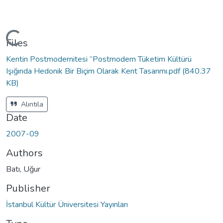
Loading...
Files
Kentin Postmodernitesi “Postmodern Tüketim Kültürü
Işığında Hedonik Bir Biçim Olarak Kent Tasarımı.pdf
(840.37
KB)
Alıntıla
Date
2007-09
Authors
Batı, Uğur
Publisher
İstanbul Kültür Üniversitesi Yayınları