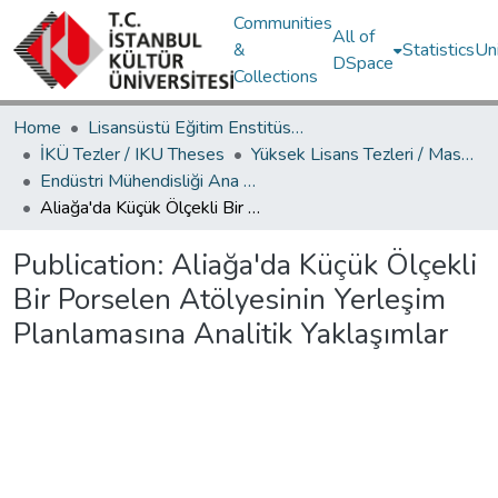
Communities
All of
&
Statistics
Un
DSpace
Collections
Home
Lisansüstü Eğitim Enstitüsü / Postgraduate Education Institute
İKÜ Tezler / IKU Theses
Yüksek Lisans Tezleri / Master's Theses
Endüstri Mühendisliği Ana Bilim Dalı / Department of Industrial Engineering
Aliağa'da Küçük Ölçekli Bir Porselen Atölyesinin Yerleşim Planlamasına Analitik Yaklaşımlar
Publication:
Aliağa'da Küçük Ölçekli
Bir Porselen Atölyesinin Yerleşim
Planlamasına Analitik Yaklaşımlar