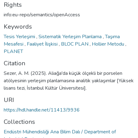
Rights
info:eu-repo/semantics/openAccess
Keywords
Tesis Yerleşimi
,
Sistematik Yerleşim Planlama
,
Taşıma
Mesafesi
,
Faaliyet İlişkisi
,
BLOC PLAN
,
Hollier Metodu
,
PLANET
Citation
Sezer, A. M. (2025). Aliağa'da küçük ölçekli bir porselen
atölyesinin yerleşim planlamasına analitik yaklaşımlar [Yüksek
lisans tezi, İstanbul Kültür Üniversitesi].
URI
https://hdl.handle.net/11413/9936
Collections
Endüstri Mühendisliği Ana Bilim Dalı / Department of