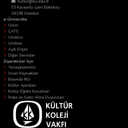
kultur@iku.edu.tr
E5 Karayolu üzeri Bakırköy
34158 İstanbul
e-Üniversite
Orion
CATS
Unidocs
Unitime
Açık Erişim
Diğer Servisler
Ziyaretciler İçin
Yerleşkelerimiz
İnsan Kaynakları
Basında İKÜ
Kültür Ajandası
Kültür Eğitim Kurumları
İhale ve Satın Alma Duyuruları