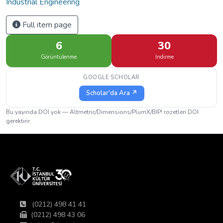
Industrial Engineering
Full item page
6
30
Görüntülenme
İndirme
GOOGLE SCHOLAR
Scholar'da Ara ↗
Bu yayında DOI yok — Altmetric/Dimensions/PlumX/BIP! rozetleri DOI
gerektirir.
(0212) 498 41 41
(0212) 498 43 06