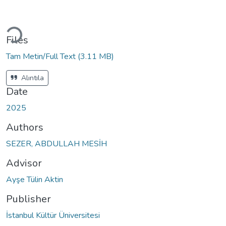
Loading...
Files
Tam Metin/Full Text
(3.11 MB)
Alıntıla
Date
2025
Authors
SEZER, ABDULLAH MESİH
Advisor
Ayşe Tülin Aktin
Publisher
İstanbul Kültür Üniversitesi