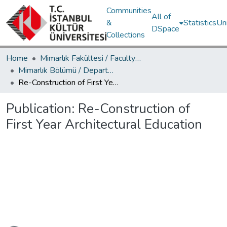
Communities
All of
&
Statistics
Un
DSpace
Collections
Home
Mimarlık Fakültesi / Faculty of Architecture
Mimarlık Bölümü / Department of Architecture
Re-Construction of First Year Architectural Education
Publication:
Re-Construction of
First Year Architectural Education