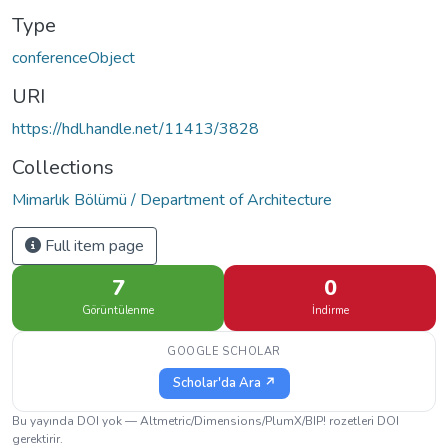
Type
conferenceObject
URI
https://hdl.handle.net/11413/3828
Collections
Mimarlık Bölümü / Department of Architecture
Full item page
7
0
Görüntülenme
İndirme
GOOGLE SCHOLAR
Scholar'da Ara ↗
Bu yayında DOI yok — Altmetric/Dimensions/PlumX/BIP! rozetleri DOI
gerektirir.