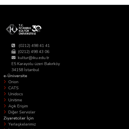
(0212) 498 41 41
(0212) 498 43 06
kultur@iku.edu.tr
E5 Karayolu üzeri Bakırköy
34158 İstanbul
e-Üniversite
Orion
CATS
Unidocs
Unitime
Açık Erişim
Diğer Servisler
Ziyaretciler İçin
Yerleşkelerimiz