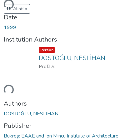
ding...
Alıntıla
Date
1999
Institution Authors
Item type:
,
Person
DOSTOĞLU, NESLİHAN
Prof.Dr.
ding...
Authors
DOSTOĞLU, NESLİHAN
Publisher
Bükreş: EAAE and Ion Mincu Institute of Architecture