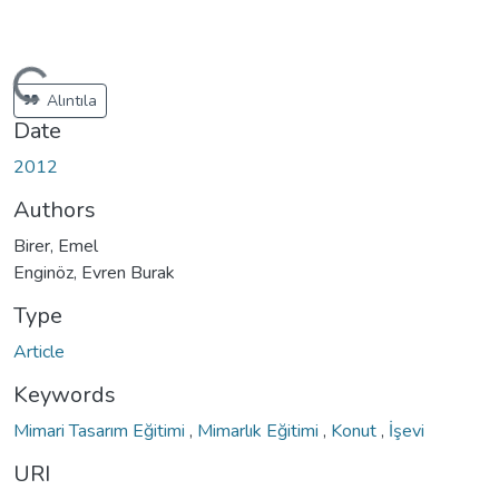
Loading...
Alıntıla
Date
2012
Authors
Birer, Emel
Enginöz, Evren Burak
Type
Article
Keywords
Mimari Tasarım Eğitimi
,
Mimarlık Eğitimi
,
Konut
,
İşevi
URI