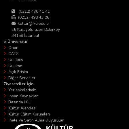
(0212) 498 41 41
(0212) 498 43 06
kultur@iku.edu.tr
E5 Karayolu üzeri Bakırköy
34158 İstanbul
e-Üniversite
Orion
CATS
Unidocs
Unitime
Açık Erişim
Diğer Servisler
Ziyaretciler İçin
Yerleşkelerimiz
İnsan Kaynakları
Basında İKÜ
Kültür Ajandası
Kültür Eğitim Kurumları
İhale ve Satın Alma Duyuruları