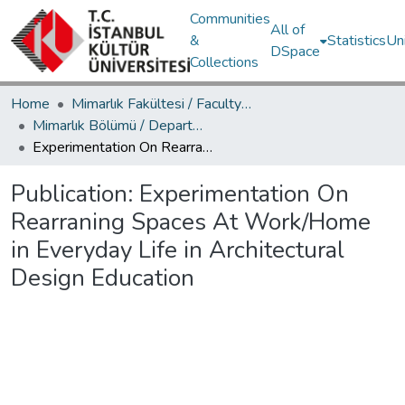
Communities
All of
&
Statistics
Un
DSpace
Collections
Home
Mimarlık Fakültesi / Faculty of Architecture
Mimarlık Bölümü / Department of Architecture
Experimentation On Rearraning Spaces At Work/Home in Everyday Life in Architectural Design Education
Publication:
Experimentation On
Rearraning Spaces At Work/Home
in Everyday Life in Architectural
Design Education