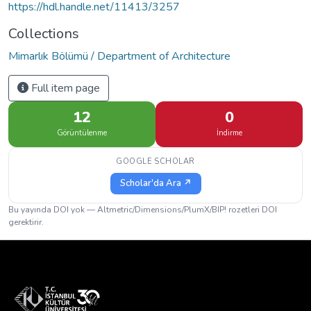
https://hdl.handle.net/11413/3257
Collections
Mimarlık Bölümü / Department of Architecture
Full item page
12
0
Görüntülenme
İndirme
GOOGLE SCHOLAR
Scholar'da Ara ↗
Bu yayında DOI yok — Altmetric/Dimensions/PlumX/BIP! rozetleri DOI
gerektirir.