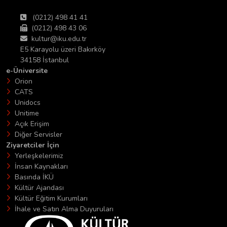
(0212) 498 41 41
(0212) 498 43 06
kultur@iku.edu.tr
E5 Karayolu üzeri Bakırköy
34158 İstanbul
e-Üniversite
Orion
CATS
Unidocs
Unitime
Açık Erişim
Diğer Servisler
Ziyaretciler İçin
Yerleşkelerimiz
İnsan Kaynakları
Basında İKÜ
Kültür Ajandası
Kültür Eğitim Kurumları
İhale ve Satın Alma Duyuruları