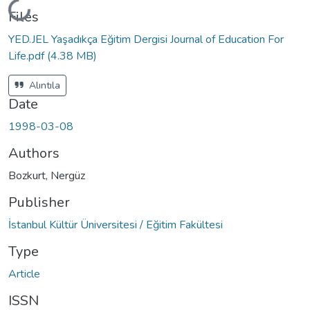
Loading...
Files
YED.JEL Yaşadıkça Eğitim Dergisi Journal of Education For
Life.pdf
(4.38 MB)
Alıntıla
Date
1998-03-08
Authors
Bozkurt, Nergüz
Publisher
İstanbul Kültür Üniversitesi / Eğitim Fakültesi
Type
Article
ISSN