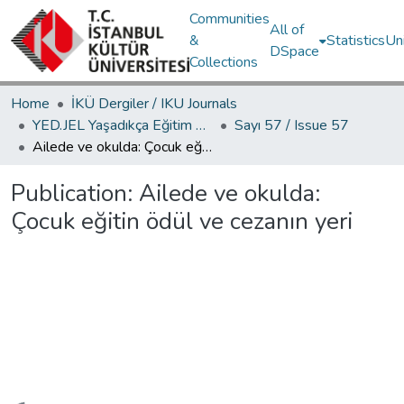
Communities
All of
&
Statistics
Un
DSpace
Collections
Home
İKÜ Dergiler / IKU Journals
YED.JEL Yaşadıkça Eğitim Dergisi / Journal of Education For Life
Sayı 57 / Issue 57
Ailede ve okulda: Çocuk eğitin ödül ve cezanın yeri
Publication:
Ailede ve okulda:
Çocuk eğitin ödül ve cezanın yeri