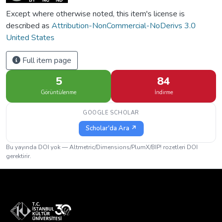
Except where otherwise noted, this item's license is
described as
Attribution-NonCommercial-NoDerivs 3.0
United States
Full item page
5
84
Görüntülenme
İndirme
GOOGLE SCHOLAR
Scholar'da Ara ↗
Bu yayında DOI yok — Altmetric/Dimensions/PlumX/BIP! rozetleri DOI
gerektirir.