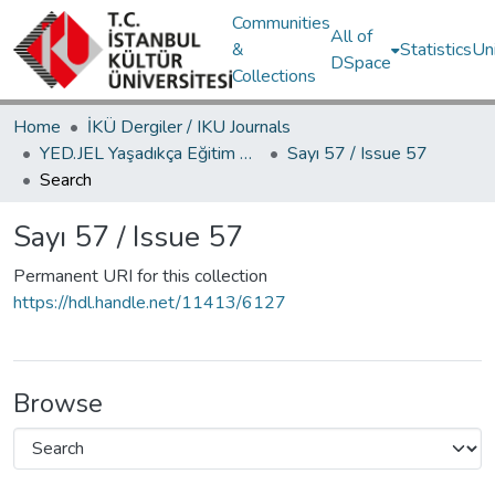
Communities
All of
&
Statistics
Un
DSpace
Collections
Home
İKÜ Dergiler / IKU Journals
YED.JEL Yaşadıkça Eğitim Dergisi / Journal of Education For Life
Sayı 57 / Issue 57
Search
Sayı 57 / Issue 57
Permanent URI for this collection
https://hdl.handle.net/11413/6127
Browse