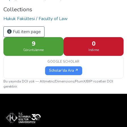
Collections
Hukuk Fakültesi / Faculty of Law
Full item page
9
0
Görüntülenme
İndirme
GOOGLE SCHOLAR
Scholar'da Ara ↗
Bu yayında DOI yok — Altmetric/Dimensions/PlumX/BIP! rozetleri DOI
gerektirir.