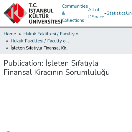
Communities
All of
&
Statistics
Un
DSpace
Collections
Home
Hukuk Fakültesi / Faculty of Law
Hukuk Fakültesi / Faculty of Law
İşleten Sıfatıyla Finansal Kiracının Sorumluluğu
Publication:
İşleten Sıfatıyla
Finansal Kiracının Sorumluluğu