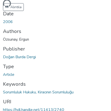
ding...
Alıntıla
Date
2006
Authors
Özsunay, Ergun
Publisher
Doğan Burda Dergi
Type
Article
Keywords
Sorumluluk Hukuku, Kiracının Sorumluluğu
URI
https://hdl.handle.net/11413/2740