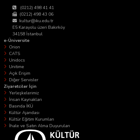
(0212) 498 41 41
(0212) 498 43 06
kultur@iku.edu.tr
E5 Karayolu üzeri Bakırköy
34158 İstanbul
e-Üniversite
Orion
CATS
Unidocs
Unitime
Açık Erişim
Diğer Servisler
Ziyaretciler İçin
Yerleşkelerimiz
İnsan Kaynakları
Basında İKÜ
Kültür Ajandası
Kültür Eğitim Kurumları
İhale ve Satın Alma Duyuruları