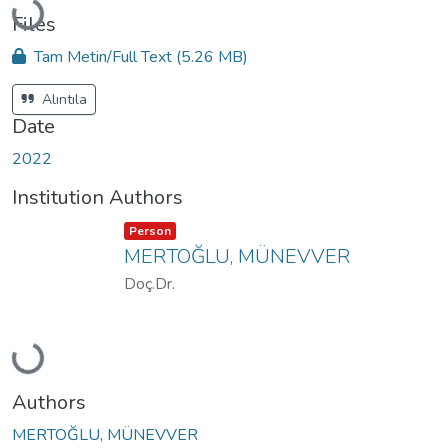
Loading...
Files
Tam Metin/Full Text
(5.26 MB)
Alıntıla
Date
2022
Institution Authors
Item type:
,
Person
MERTOĞLU, MÜNEVVER
Doç.Dr.
Loading...
Authors
MERTOĞLU, MÜNEVVER