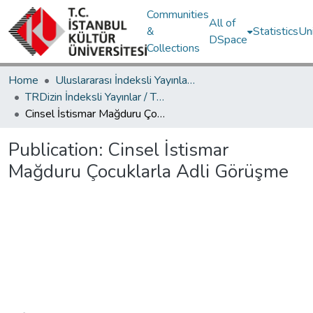
Communities
All of
&
Statistics
Un
DSpace
Collections
Home
Uluslararası İndeksli Yayınlar / International Indexed Publications
TRDizin İndeksli Yayınlar / TRDizin Indexed Publications
Cinsel İstismar Mağduru Çocuklarla Adli Görüşme
Publication:
Cinsel İstismar
Mağduru Çocuklarla Adli Görüşme