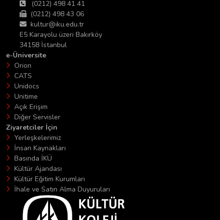
(0212) 498 41 41
(0212) 498 43 06
kultur@iku.edu.tr
E5 Karayolu üzeri Bakırköy
34158 İstanbul
e-Üniversite
Orion
CATS
Unidocs
Unitime
Açık Erişim
Diğer Servisler
Ziyaretciler İçin
Yerleşkelerimiz
İnsan Kaynakları
Basında İKÜ
Kültür Ajandası
Kültür Eğitim Kurumları
İhale ve Satın Alma Duyuruları