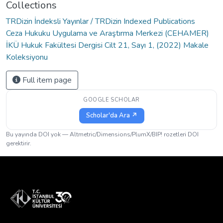
Collections
TRDizin İndeksli Yayınlar / TRDizin Indexed Publications
Ceza Hukuku Uygulama ve Araştırma Merkezi (CEHAMER)
İKÜ Hukuk Fakültesi Dergisi Cilt 21, Sayı 1, (2022) Makale
Koleksiyonu
Full item page
GOOGLE SCHOLAR
Scholar'da Ara ↗
Bu yayında DOI yok — Altmetric/Dimensions/PlumX/BIP! rozetleri DOI
gerektirir.