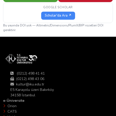
GOOGLE SCHOLAR
Scholar'da Ara ↗
Bu yayında DOI yok — Altmetric/Dimensions/PlumX/BIP! rozetleri DOI
gerektirir.
(0212) 498 41 41
(0212) 498 43 06
kultur@iku.edu.tr
E5 Karayolu üzeri Bakırköy
34158 İstanbul
e-Üniversite
Orion
CATS