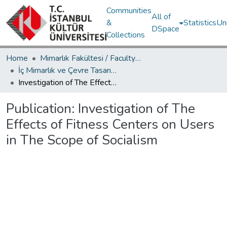
Communities
All of
&
Statistics
Un
DSpace
Collections
Home
Mimarlık Fakültesi / Faculty of Architecture
İç Mimarlık ve Çevre Tasarımı Bölümü / Department of Interior Architecture and Environmental Design
Investigation of The Effects of Fitness Centers on Users in The Scope of Socialism
Publication:
Investigation of The
Effects of Fitness Centers on Users
in The Scope of Socialism