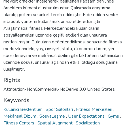
mevcut örnekler incelenerek belirlenen kapsam dâhilinde
örneklem kümesi oluşturulmuştur. Çalışmada araştırma
olarak; gözlem ve anket tercih edilmiştir. Elde edilen veriler
istatistik yöntemi kullanılarak analiz elde edilmiştir.
Araştırmada; fitness Merkezlerindeki kullanıcıların
sosyalleşmeleri üzerinde çeşitli etkileri olan unsurlara
rastlanılmıştır. Bulguların değerlendirilmesi sonucunda fitness
merkezlerindeki, yaş, cinsiyet, statü, ekonomik durum, yer,
spor deneyimi ve mekânsal dizilim gibi faktörlerin kullanıcıların
üzerinde sosyal unsurlar açısından etkisi olduğu sonuçlarına
ulaşılmıştır.
Rights
Attribution-NonCommercial-NoDerivs 3.0 United States
Keywords
Kullanıcı Beklentileri
,
Spor Salonları
,
Fitness Merkezleri
,
Mekânsal Dizilim
,
Sosyalleşme
,
User Expectations
,
Gyms
,
Fitness Centers
,
Spatial Alignment
,
Socialization