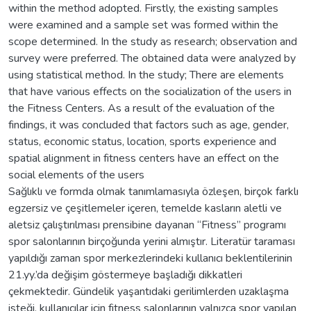
within the method adopted. Firstly, the existing samples
were examined and a sample set was formed within the
scope determined. In the study as research; observation and
survey were preferred. The obtained data were analyzed by
using statistical method. In the study; There are elements
that have various effects on the socialization of the users in
the Fitness Centers. As a result of the evaluation of the
findings, it was concluded that factors such as age, gender,
status, economic status, location, sports experience and
spatial alignment in fitness centers have an effect on the
social elements of the users
Sağlıklı ve formda olmak tanımlamasıyla özleşen, birçok farklı
egzersiz ve çeşitlemeler içeren, temelde kasların aletli ve
aletsiz çalıştırılması prensibine dayanan “Fitness” programı
spor salonlarının birçoğunda yerini almıştır. Literatür taraması
yapıldığı zaman spor merkezlerindeki kullanıcı beklentilerinin
21.yy.’da değişim göstermeye başladığı dikkatleri
çekmektedir. Gündelik yaşantıdaki gerilimlerden uzaklaşma
isteği, kullanıcılar için fitness salonlarının yalnızca spor yapılan