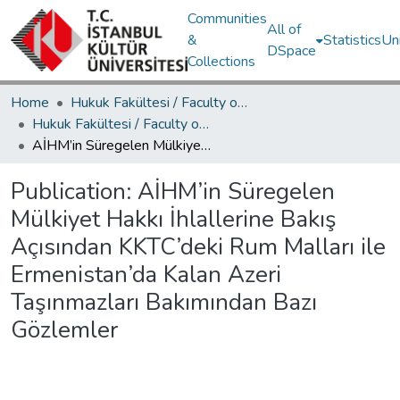
Communities
All of
&
Statistics
Un
DSpace
Collections
Home
Hukuk Fakültesi / Faculty of Law
Hukuk Fakültesi / Faculty of Law
AİHM’in Süregelen Mülkiyet Hakkı İhlallerine Bakış Açısından KKTC’deki Rum Malları ile Ermenistan’da Kalan Azeri Taşınmazları Bakımından Bazı Gözlemler
Publication:
AİHM’in Süregelen
Mülkiyet Hakkı İhlallerine Bakış
Açısından KKTC’deki Rum Malları ile
Ermenistan’da Kalan Azeri
Taşınmazları Bakımından Bazı
Gözlemler