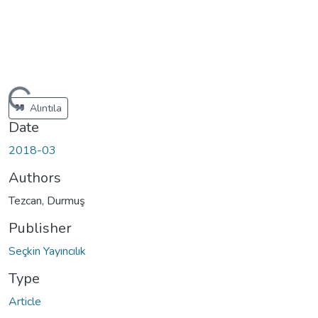
Loading...
Alıntıla
Date
2018-03
Authors
Tezcan, Durmuş
Publisher
Seçkin Yayıncılık
Type
Article