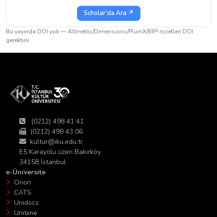
Scholar'da Ara ↗
Bu yayında DOI yok — Altmetric/Dimensions/PlumX/BIP! rozetleri DOI
gerektirir.
(0212) 498 41 41
(0212) 498 43 06
kultur@iku.edu.tr
E5 Karayolu üzeri Bakırköy
34158 İstanbul
e-Üniversite
Orion
CATS
Unidocs
Unitime