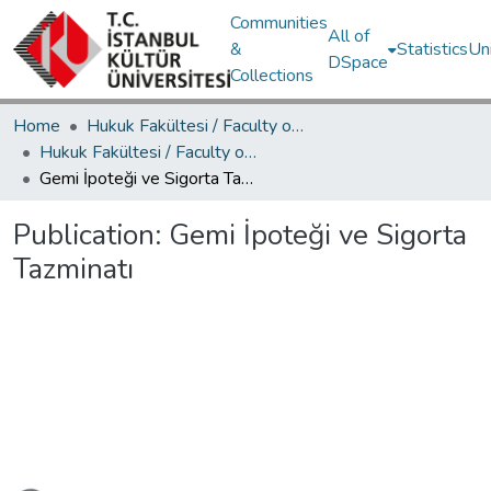
Communities
All of
&
Statistics
Un
DSpace
Collections
Home
Hukuk Fakültesi / Faculty of Law
Hukuk Fakültesi / Faculty of Law
Gemi İpoteği ve Sigorta Tazminatı
Publication:
Gemi İpoteği ve Sigorta
Tazminatı