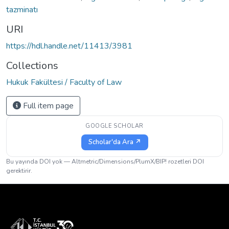
tazminatı
URI
https://hdl.handle.net/11413/3981
Collections
Hukuk Fakültesi / Faculty of Law
Full item page
GOOGLE SCHOLAR
Scholar'da Ara ↗
Bu yayında DOI yok — Altmetric/Dimensions/PlumX/BIP! rozetleri DOI
gerektirir.