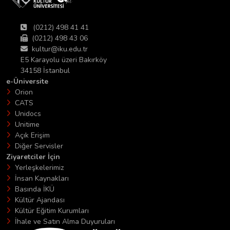
(0212) 498 41 41
(0212) 498 43 06
kultur@iku.edu.tr
E5 Karayolu üzeri Bakırköy
34158 İstanbul
e-Üniversite
Orion
CATS
Unidocs
Unitime
Açık Erişim
Diğer Servisler
Ziyaretciler İçin
Yerleşkelerimiz
İnsan Kaynakları
Basında İKÜ
Kültür Ajandası
Kültür Eğitim Kurumları
İhale ve Satın Alma Duyuruları