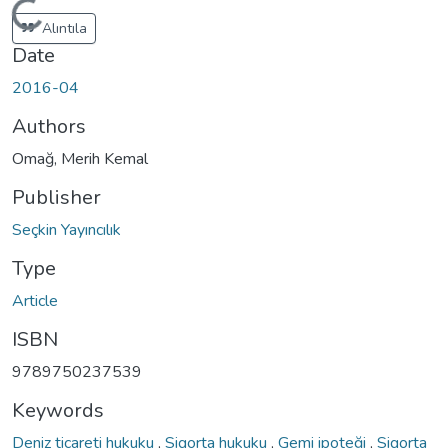
Loading...
Alıntıla
Date
2016-04
Authors
Omağ, Merih Kemal
Publisher
Seçkin Yayıncılık
Type
Article
ISBN
9789750237539
Keywords
Deniz ticareti hukuku
,
Sigorta hukuku
,
Gemi ipoteği
,
Sigorta