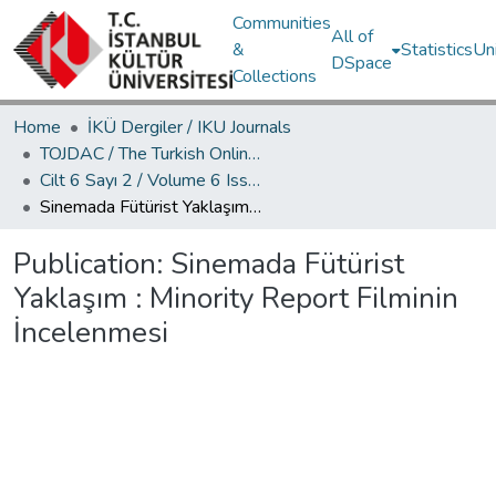
Communities
All of
&
Statistics
Un
DSpace
Collections
Home
İKÜ Dergiler / IKU Journals
TOJDAC / The Turkish Online Journal of Design Art and Communication
Cilt 6 Sayı 2 / Volume 6 Issue 2
Sinemada Fütürist Yaklaşım : Minority Report Filminin İncelenmesi
Publication:
Sinemada Fütürist
Yaklaşım : Minority Report Filminin
İncelenmesi