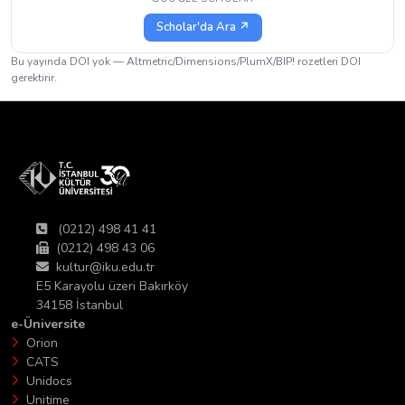
Scholar'da Ara ↗
Bu yayında DOI yok — Altmetric/Dimensions/PlumX/BIP! rozetleri DOI
gerektirir.
(0212) 498 41 41
(0212) 498 43 06
kultur@iku.edu.tr
E5 Karayolu üzeri Bakırköy
34158 İstanbul
e-Üniversite
Orion
CATS
Unidocs
Unitime