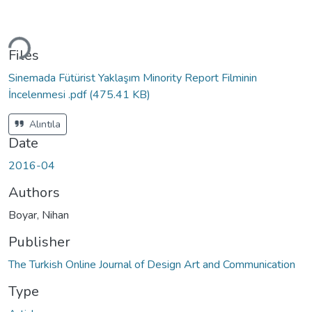
ding...
Files
Sinemada Fütürist Yaklaşım Minority Report Filminin
İncelenmesi .pdf
(475.41 KB)
Alıntıla
Date
2016-04
Authors
Boyar, Nihan
Publisher
The Turkish Online Journal of Design Art and Communication
Type