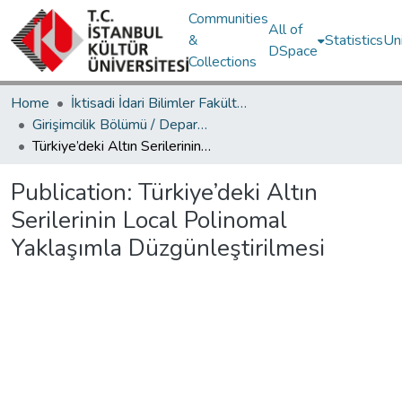
Communities
All of
&
Statistics
Un
DSpace
Collections
Home
İktisadi İdari Bilimler Fakültesi / Faculty of Economics and Administrative Sciences
Girişimcilik Bölümü / Department of Entrepreneurship
Türkiye’deki Altın Serilerinin Local Polinomal Yaklaşımla Düzgünleştirilmesi
Publication:
Türkiye’deki Altın
Serilerinin Local Polinomal
Yaklaşımla Düzgünleştirilmesi