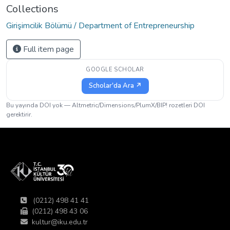
Collections
Girişimcilik Bölümü / Department of Entrepreneurship
Full item page
GOOGLE SCHOLAR
Scholar'da Ara ↗
Bu yayında DOI yok — Altmetric/Dimensions/PlumX/BIP! rozetleri DOI
gerektirir.
(0212) 498 41 41
(0212) 498 43 06
kultur@iku.edu.tr