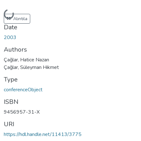
Loading...
Alıntıla
Date
2003
Authors
Çağlar, Hatice Nazan
Çağlar, Süleyman Hikmet
Type
conferenceObject
ISBN
9456957-31-X
URI
https://hdl.handle.net/11413/3775