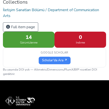
Collections
İletişim Sanatları Bölümü / Department of Communication
Arts
Full item page
14
0
Görüntülenme
İndirme
GOOGLE SCHOLAR
Scholar'da Ara ↗
Bu yayında DOI yok — Altmetric/Dimensions/PlumX/BIP! rozetleri DOI
gerektirir.