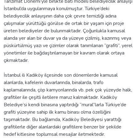
Tanzimat Dönemi’yle birlikte batı modeli belediyecilik anlayışı
İstanbul’da uygulanmaya konulmuştur. Türkiye’deki
belediyecilik anlayışının daha çok çevre temizliği adına
çalışmalar yürüttüğü görülse de ortak bir yaşam için proje
üreten belediyeler de bulunmaktadır. Çoğunlukla kamusal
alanda yer alan bir duvar ya da yüzeye çizilmiş, kazınmış veya
püskürtülmüş yazı ve çizimler olarak tanımlanan “grafiti”, yerel
yönetimler ile bağdaştırılamayan bir kavram olarak ortaya
çıkmaktadır.
İstanbul ili Kadıköy ilçesinde son dönemlerde kamusal
alanlarda, kafelerin duvarlarında, binalarda, trafo
kaplamalarında, çöp kamyonlarında vb. pek çok yüzeyde halk,
grafitiler ile çeşitli iletilere maruz kalmaktadır. Kadıköy
Belediye’si kendi binasına yaptırdığı “mural”larla Türkiye’de
grafiti yüzeyine sahip ilk kamu binası olma özelliğini
taşımaktadır. Bu bağlamda, Kadıköy Belediyesi yarattığı
grafitilerle diğer alanlardaki grafitilere benzer bir şekilde
hedef kitlesine toplumsal mesajlar iletmektedir.