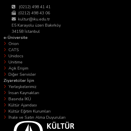
(0212) 498 41 41
(0212) 498 43 06
kultur@iku.edu.tr
E5 Karayolu üzeri Bakırköy
34158 İstanbul
e-Üniversite
Orion
CATS
Unidocs
Unitime
Açık Erişim
Diğer Servisler
Ziyaretciler İçin
Yerleşkelerimiz
İnsan Kaynakları
Basında İKÜ
Kültür Ajandası
Kültür Eğitim Kurumları
İhale ve Satın Alma Duyuruları