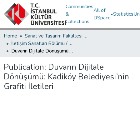
Communities
All of
&
Statistics
Un
DSpace
Collections
Home
Sanat ve Tasarım Fakültesi / Faculty of Art and Design
İletişim Sanatları Bölümü / Department of Communication Arts
Duvarın Dijitale Dönüşümü: Kadiköy Belediyesi’nin Grafiti İletileri
Publication:
Duvarın Dijitale
Dönüşümü: Kadiköy Belediyesi’nin
Grafiti İletileri