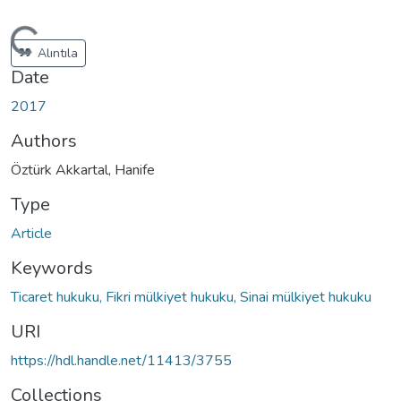
Loading...
Alıntıla
Date
2017
Authors
Öztürk Akkartal, Hanife
Type
Article
Keywords
Ticaret hukuku, Fikri mülkiyet hukuku, Sinai mülkiyet hukuku
URI
https://hdl.handle.net/11413/3755
Collections