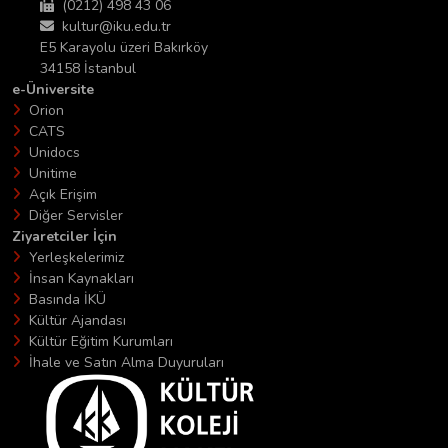
(0212) 498 43 06
kultur@iku.edu.tr
E5 Karayolu üzeri Bakırköy
34158 İstanbul
e-Üniversite
Orion
CATS
Unidocs
Unitime
Açık Erişim
Diğer Servisler
Ziyaretciler İçin
Yerleşkelerimiz
İnsan Kaynakları
Basında İKÜ
Kültür Ajandası
Kültür Eğitim Kurumları
İhale ve Satın Alma Duyuruları