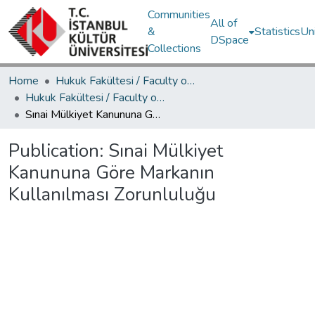
Communities
All of
&
Statistics
Un
DSpace
Collections
Home
Hukuk Fakültesi / Faculty of Law
Hukuk Fakültesi / Faculty of Law
Sınai Mülkiyet Kanununa Göre Markanın Kullanılması Zorunluluğu
Publication:
Sınai Mülkiyet
Kanununa Göre Markanın
Kullanılması Zorunluluğu