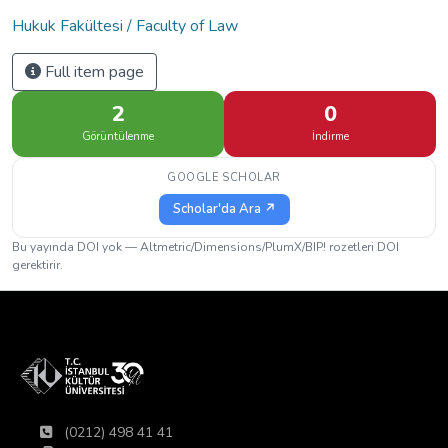
Hukuk Fakültesi / Faculty of Law
Full item page
2
0
Görüntülenme
İndirme
GOOGLE SCHOLAR
Scholar'da Ara ↗
Bu yayında DOI yok — Altmetric/Dimensions/PlumX/BIP! rozetleri DOI
gerektirir.
(0212) 498 41 41