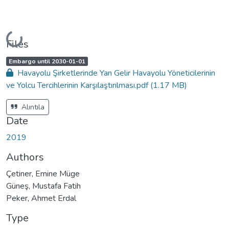
Loading...
Files
A
,
Embargo until 2030-01-01
c
Havayolu Şirketlerinde Yan Gelir Havayolu Yöneticilerinin
c
e
ve Yolcu Tercihlerinin Karşılaştırılması.pdf
(1.17 MB)
s
s
s
t
Alıntıla
a
t
Date
u
s
:
2019
Authors
Çetiner, Emine Müge
Güneş, Mustafa Fatih
Peker, Ahmet Erdal
Type