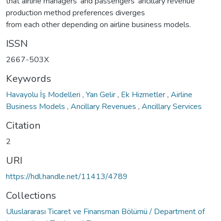
that airline managers' and passengers’ ancillary revenue
production method preferences diverges
from each other depending on airline business models.
ISSN
2667-503X
Keywords
Havayolu İş Modelleri
,
Yan Gelir
,
Ek Hizmetler
,
Airline
Business Models
,
Ancillary Revenues
,
Ancillary Services
Citation
2
URI
https://hdl.handle.net/11413/4789
Collections
Uluslararası Ticaret ve Finansman Bölümü / Department of