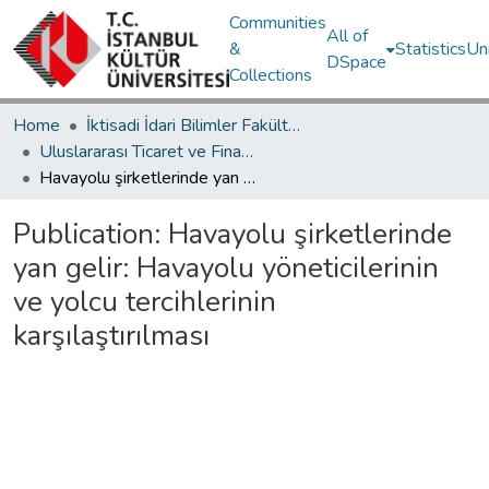
Communities
All of
&
Statistics
Un
DSpace
Collections
Home
İktisadi İdari Bilimler Fakültesi / Faculty of Economics and Administrative Sciences
Uluslararası Ticaret ve Finansman Bölümü / Department of International Trade and Finance
Havayolu şirketlerinde yan gelir: Havayolu yöneticilerinin ve yolcu tercihlerinin karşılaştırılması
Publication:
Havayolu şirketlerinde
yan gelir: Havayolu yöneticilerinin
ve yolcu tercihlerinin
karşılaştırılması