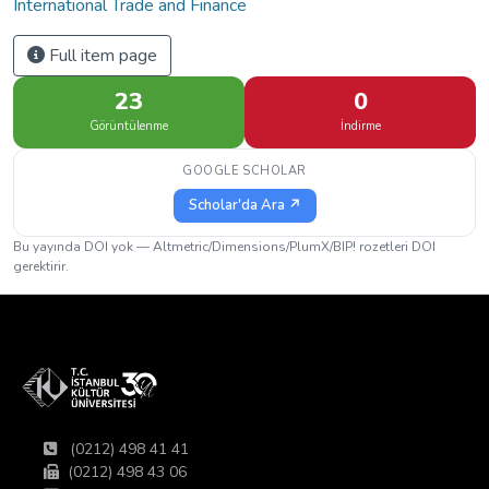
International Trade and Finance
Full item page
23
0
Görüntülenme
İndirme
GOOGLE SCHOLAR
Scholar'da Ara ↗
Bu yayında DOI yok — Altmetric/Dimensions/PlumX/BIP! rozetleri DOI
gerektirir.
(0212) 498 41 41
(0212) 498 43 06