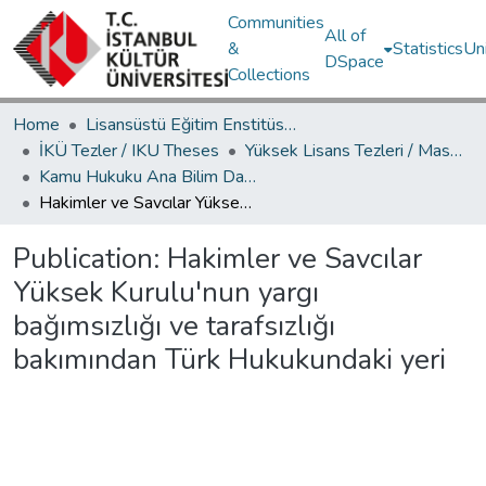
Communities
All of
&
Statistics
Un
DSpace
Collections
Home
Lisansüstü Eğitim Enstitüsü / Postgraduate Education Institute
İKÜ Tezler / IKU Theses
Yüksek Lisans Tezleri / Master's Theses
Kamu Hukuku Ana Bilim Dalı / Department of Public Law
Hakimler ve Savcılar Yüksek Kurulu'nun yargı bağımsızlığı ve tarafsızlığı bakımından Türk Hukukundaki yeri
Publication:
Hakimler ve Savcılar
Yüksek Kurulu'nun yargı
bağımsızlığı ve tarafsızlığı
bakımından Türk Hukukundaki yeri