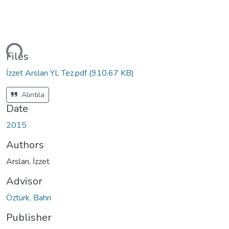
ding...
Files
İzzet Arslan YL Tez.pdf
(910.67 KB)
Alıntıla
Date
2015
Authors
Arslan, İzzet
Advisor
Öztürk, Bahri
Publisher