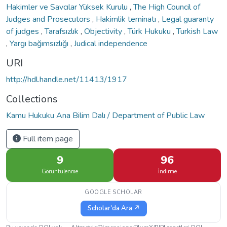
Hakimler ve Savcılar Yüksek Kurulu
,
The High Council of
Judges and Prosecutors
,
Hakimlik teminatı
,
Legal guaranty
of judges
,
Tarafsızlık
,
Objectivity
,
Türk Hukuku
,
Turkish Law
,
Yargı bağımsızlığı
,
Judical independence
URI
http://hdl.handle.net/11413/1917
Collections
Kamu Hukuku Ana Bilim Dalı / Department of Public Law
Full item page
9
96
Görüntülenme
İndirme
GOOGLE SCHOLAR
Scholar'da Ara ↗