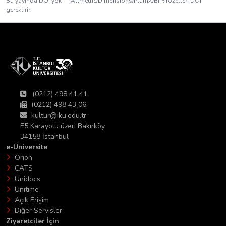
Bu yayında DOI yok — Altmetric/Dimensions/PlumX/BIP! rozetleri DOI
gerektirir.
(0212) 498 41 41
(0212) 498 43 06
kultur@iku.edu.tr
E5 Karayolu üzeri Bakırköy
34158 İstanbul
e-Üniversite
Orion
CATS
Unidocs
Unitime
Açık Erişim
Diğer Servisler
Ziyaretciler İçin