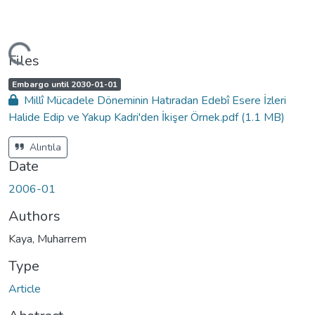
Loading...
Files
A
,
Embargo until 2030-01-01
c
Millî Mücadele Döneminin Hatıradan Edebî Esere İzleri
c
e
Halide Edip ve Yakup Kadri'den İkişer Örnek.pdf
(1.1 MB)
s
s
s
t
Alıntıla
a
t
Date
u
s
:
2006-01
Authors
Kaya, Muharrem
Type
Article