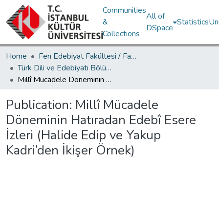
Communities
All of
&
Statistics
Un
DSpace
Collections
Home
Fen Edebiyat Fakültesi / Faculty of Letters and Sciences
Türk Dili ve Edebiyatı Bölümü / Department of Turkish Language and Literature
Millî Mücadele Döneminin Hatıradan Edebî Esere İzleri (Halide Edip ve Yakup Kadri’den İkişer Örnek)
Publication:
Millî Mücadele
Döneminin Hatıradan Edebî Esere
İzleri (Halide Edip ve Yakup
Kadri’den İkişer Örnek)