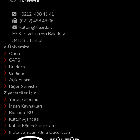
(0212) 498 41 41
(0212) 498 43 06
kultur@iku.edu.tr
E5 Karayolu üzeri Bakırköy
34158 İstanbul
e-Üniversite
Orion
CATS
Unidocs
Unitime
Açık Erişim
Diğer Servisler
Ziyaretciler İçin
Yerleşkelerimiz
İnsan Kaynakları
Basında İKÜ
Kültür Ajandası
Kültür Eğitim Kurumları
İhale ve Satın Alma Duyuruları