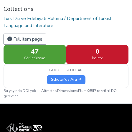
Collections
Türk Dili ve Edebiyatı Bölümü / Department of Turkish
Language and Literature
Full item page
47
0
Görüntülenme
İndirme
GOOGLE SCHOLAR
Scholar'da Ara ↗
Bu yayında DOI yok — Altmetric/Dimensions/PlumX/BIP! rozetleri DOI
gerektirir.