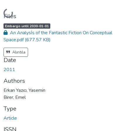
Loading...
Files
A
,
Embargo until 2030-01-01
c
An Analysİs of the Fantastic Fiction On Conceptual
c
e
Space.pdf
(677.57 KB)
s
s
s
t
Alıntıla
a
t
Date
u
s
:
2011
Authors
Erkan Yazıcı, Yasemin
Birer, Emel
Type
Article
ISSN