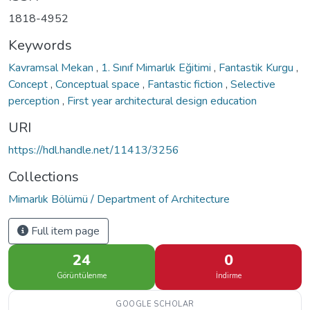
1818-4952
Keywords
Kavramsal Mekan
,
1. Sınıf Mimarlık Eğitimi
,
Fantastik Kurgu
,
Concept
,
Conceptual space
,
Fantastic fiction
,
Selective
perception
,
First year architectural design education
URI
https://hdl.handle.net/11413/3256
Collections
Mimarlık Bölümü / Department of Architecture
Full item page
24
0
Görüntülenme
İndirme
GOOGLE SCHOLAR