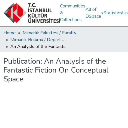
Communities
All of
&
Statistics
Un
DSpace
Collections
Home
Mimarlık Fakültesi / Faculty of Architecture
Mimarlık Bölümü / Department of Architecture
An Analysİs of the Fantastic Fiction On Conceptual Space
Publication:
An Analysİs of the
Fantastic Fiction On Conceptual
Space