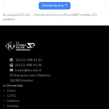
Scholar'da Ara ↗
Bu yayında DOI yok — Altmetric/Dimensions/PlumX/BIP! rozetleri DOI
gerektirir.
(0212) 498 41 41
(0212) 498 43 06
kultur@iku.edu.tr
E5 Karayolu üzeri Bakırköy
34158 İstanbul
e-Üniversite
Orion
CATS
Unidocs
Unitime