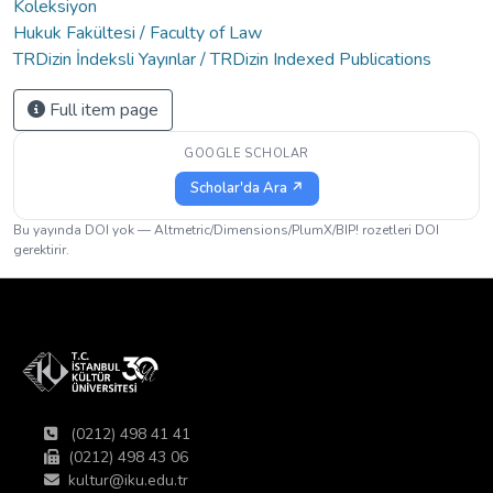
Koleksiyon
Hukuk Fakültesi / Faculty of Law
TRDizin İndeksli Yayınlar / TRDizin Indexed Publications
Full item page
GOOGLE SCHOLAR
Scholar'da Ara ↗
Bu yayında DOI yok — Altmetric/Dimensions/PlumX/BIP! rozetleri DOI
gerektirir.
(0212) 498 41 41
(0212) 498 43 06
kultur@iku.edu.tr