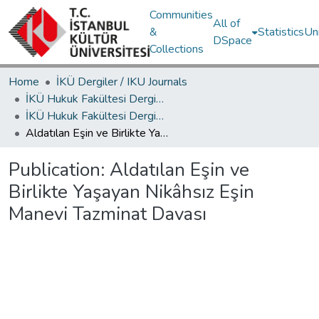
Communities
All of
&
Statistics
Un
DSpace
Collections
Home
İKÜ Dergiler / IKU Journals
İKÜ Hukuk Fakültesi Dergisi / Journal of Istanbul Kultur University Faculty of Law
İKÜ Hukuk Fakültesi Dergisi Cilt 16, Sayı 2-3, (2017) Makale Koleksiyon
Aldatılan Eşin ve Birlikte Yaşayan Nikâhsız Eşin Manevi Tazminat Davası
Publication:
Aldatılan Eşin ve
Birlikte Yaşayan Nikâhsız Eşin
Manevi Tazminat Davası