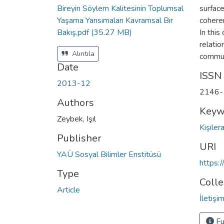
Bireyin Söylem Kalitesinin Toplumsal
surface
Yaşama Yansımaları Kavramsal Bir
cohere
Bakış.pdf
(35.27 MB)
In this
relatio
Alıntıla
communa
Date
ISSN
2013-12
2146-
Authors
Keyw
Zeybek, Işıl
Kişiler
Publisher
URI
YAÜ Sosyal Bilimler Enstitüsü
https:
Type
Colle
Article
İletiş
Fu