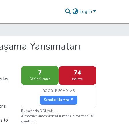
Log In
Yaşama Yansımaları
7
74
ly by
Görüntülenme
İndirme
GOOGLE SCHOLAR
Scholar'da Ara ↗
ions
Bu yayında DOI yok —
Altmetric/Dimensions/PlumX/BIP! rozetleri DOI
ms to
gerektirir.