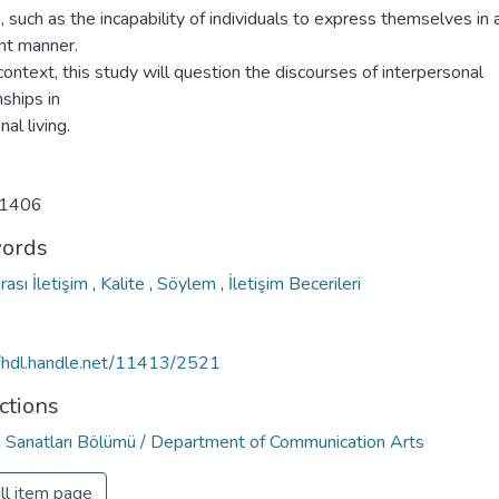
, such as the incapability of individuals to express themselves in 
nt manner.
 context, this study will question the discourses of interpersonal
nships in
l living.
1406
ords
arası İletişim
,
Kalite
,
Söylem
,
İletişim Becerileri
//hdl.handle.net/11413/2521
ctions
im Sanatları Bölümü / Department of Communication Arts
ll item page