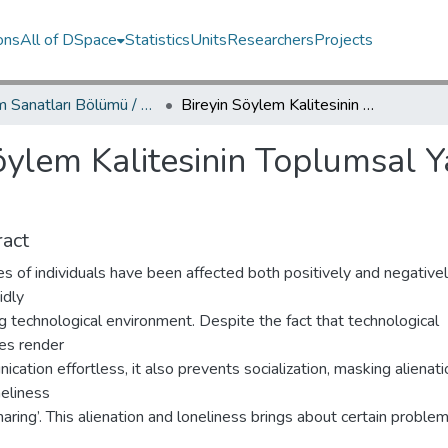
ons
All of DSpace
Statistics
Units
Researchers
Projects
İletişim Sanatları Bölümü / Department of Communication Arts
Bireyin Söylem Kalitesinin Toplumsal Yaşama Yansımaları Kavramsal Bir Bakış
öylem Kalitesinin Toplumsal 
act
es of individuals have been affected both positively and negative
idly
 technological environment. Despite the fact that technological
ies render
cation effortless, it also prevents socialization, masking alienat
neliness
haring’. This alienation and loneliness brings about certain proble