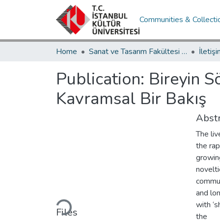
Communities & Collecti
Home
Sanat ve Tasarım Fakültesi / Faculty of Art and Design
Publication:
Bireyin S
Kavramsal Bir Bakış
Abstr
The liv
the rap
growing
novelt
communi
Loading...
and lo
with ‘s
Files
the