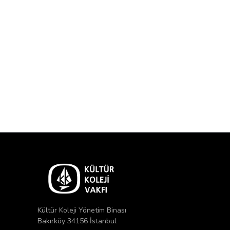
Kültür Koleji Yönetim Binası
Bakırköy 34156 İstanbul