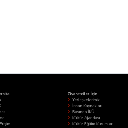
rsite
Ziyaretciler İçin
n
Yerleşkelerimiz
S
İnsan Kaynakları
ocs
Basında İKÜ
ime
Kültür Ajandası
Erişim
Kültür Eğitim Kurumları