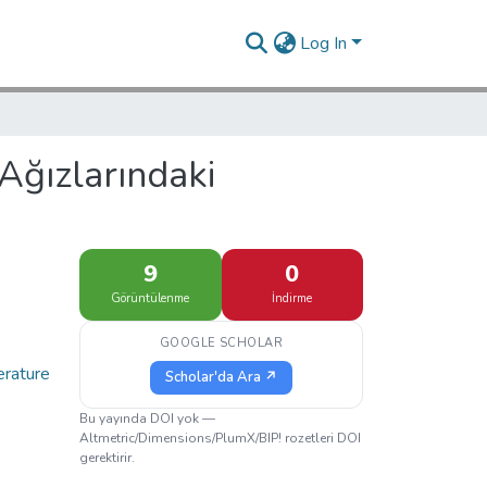
Log In
 Ağızlarındaki
9
0
Görüntülenme
İndirme
GOOGLE SCHOLAR
erature
Scholar'da Ara ↗
Bu yayında DOI yok —
Altmetric/Dimensions/PlumX/BIP! rozetleri DOI
gerektirir.