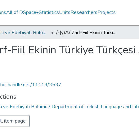
ons
All of DSpace
Statistics
Units
Researchers
Projects
Türk Dili ve Edebiyatı Bölümü / Department of Turkish Language and Literature
/-(y)A/ Zarf-Fiil Ekinin Türkiye Türkçesi Ağızlarındaki Kullanımı
rf-Fiil Ekinin Türkiye Türkçesi
//hdl.handle.net/11413/3537
ctions
ili ve Edebiyatı Bölümü / Department of Turkish Language and Lit
ll item page