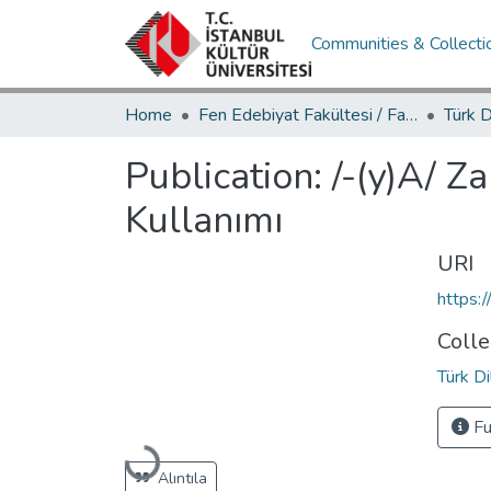
Communities & Collecti
Home
Fen Edebiyat Fakültesi / Faculty of Letters and Sciences
Publication:
/-(y)A/ Za
Kullanımı
URI
https:
Colle
Türk D
Fu
Loading...
Alıntıla