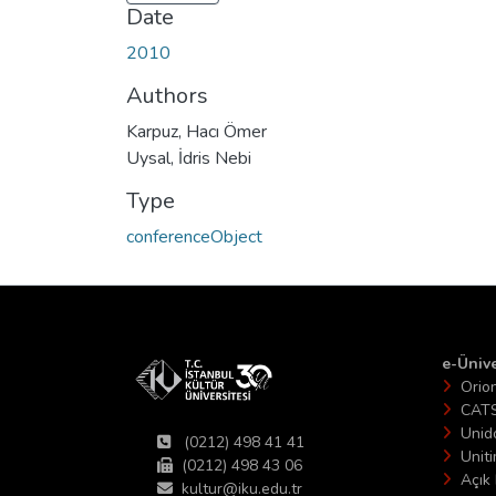
Date
2010
Authors
Karpuz, Hacı Ömer
Uysal, İdris Nebi
Type
conferenceObject
e-Ünive
Orio
CAT
Unid
(0212) 498 41 41
Unit
(0212) 498 43 06
Açık 
kultur@iku.edu.tr