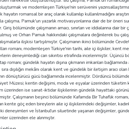
rden hareketle oluşturulmuştur. Bu çalışma, Pamuk'un romancılığı
oluşturmak ve modernleşen Türkiye'nin serüvenini yazınsallaştırma
k hayatın romansal bir araç olarak kullanılıp kullanılmadığını araştırı
la çalışma, Pamuk'un yazarlık motivasyonlarına dair de bir öneri s
. Giriş bölümünde çalışmanın amacı, sınırları ve iddialarına dair bir
rulmuş ve Orhan Pamuk hakkındaki çalışmalara değinilerek bu çalı
alışmalarla ilişkisi tartışılmıştır. Çalışmanın ikinci bölümünde Cevd
ları romanı, modernleşen Türkiye'nin tarihi, aile içi ilişkiler, kent m
rlerin deneyimlediği can sıkıntısı etrafında incelenmiştir. Üçüncü 
tap romanı; gündelik hayatın dışına çıkmanın imkanları bağlamında ai
er, sıra dışılığın mekânı olarak kent ve gündelik bir iletişim aracı ola
rının dönüştürücü gücü bağlamında incelenmiştir. Dördüncü bölümd
yet Müzesi; kentin değişimi, moda ve eşyalar üzerinden tüketim k
m üzerinden ise sanat-iktidar ilişkilerinin gündelik hayattaki görün
miştir. Çalışmanın beşinci bölümünde Kafamda Bir Tuhaflık romanı,
an kente göç eden bireylerin aile içi ilişkilerindeki değişimler, kadın
ki deneyimleri ve İstanbul'un siluetinde yaşanan değişimler, günde
ler üzerinden ele alınmıştır.
iption