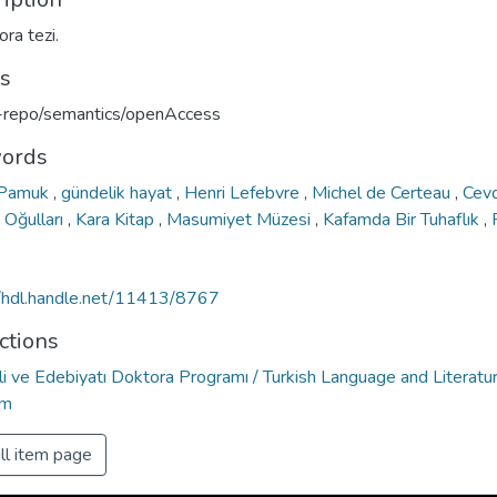
ra tezi.
ts
u-repo/semantics/openAccess
ords
 Pamuk
,
gündelik hayat
,
Henri Lefebvre
,
Michel de Certeau
,
Cev
 Oğulları
,
Kara Kitap
,
Masumiyet Müzesi
,
Kafamda Bir Tuhaflık
,
//hdl.handle.net/11413/8767
ctions
ili ve Edebiyatı Doktora Programı / Turkish Language and Literat
am
ll item page