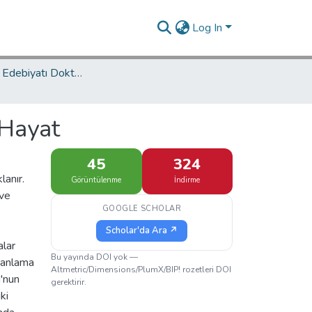
Log In
Türk Dili ve Edebiyatı Doktora Programı / Turkish Language and Literature PhD Program
Hayat
45
324
anır.
Görüntülenme
İndirme
 ve
GOOGLE SCHOLAR
Scholar'da Ara ↗
alar
Bu yayında DOI yok —
r anlama
Altmetric/Dimensions/PlumX/BIP! rozetleri DOI
'nun
gerektirir.
ki