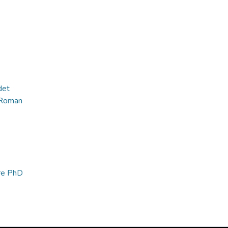
det
Roman
ure PhD