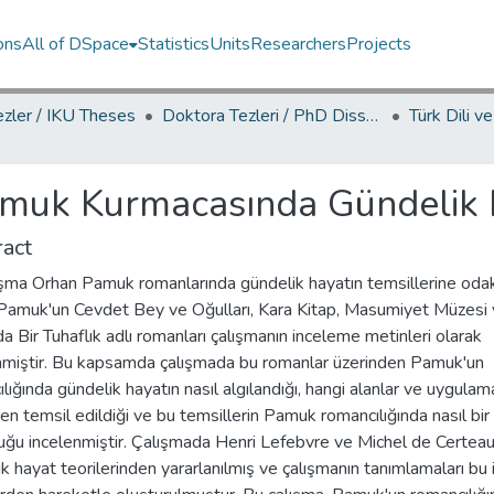
ons
All of DSpace
Statistics
Units
Researchers
Projects
ezler / IKU Theses
Doktora Tezleri / PhD Dissertations
muk Kurmacasında Gündelik 
act
şma Orhan Pamuk romanlarında gündelik hayatın temsillerine odakl
Pamuk'un Cevdet Bey ve Oğulları, Kara Kitap, Masumiyet Müzesi
 Bir Tuhaflık adlı romanları çalışmanın inceleme metinleri olarak
enmiştir. Bu kapsamda çalışmada bu romanlar üzerinden Pamuk'un
lığında gündelik hayatın nasıl algılandığı, hangi alanlar ve uygulam
en temsil edildiği ve bu temsillerin Pamuk romancılığında nasıl bi
uğu incelenmiştir. Çalışmada Henri Lefebvre ve Michel de Certeau
k hayat teorilerinden yararlanılmış ve çalışmanın tanımlamaları bu i