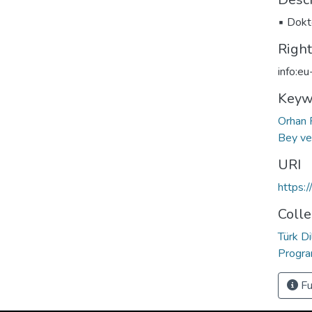
▪ Dokto
Righ
info:e
Keyw
Orhan
Bey ve
URI
https:
Colle
Türk D
Progr
Fu