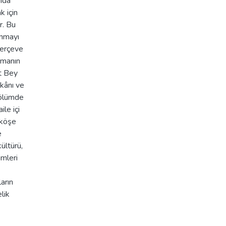
nda
k için
r. Bu
unmayı
 çerçeve
şmanın
et Bey
ekânı ve
bölümde
le içi
n köşe
e
ültürü,
ümleri
ların
lik