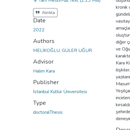
↓ Tam Metin/Full Text
(2.23 MB)
düşünü
kronik 
Alıntıla
gündeli
Date
vasıtay
amaçlar
2022
oluştu
Authors
diğer ç
ve Oğul
MELİKOĞLU, GÜLER UĞUR
karakte
Advisor
Kara Ki
ilişkil
Halim Kara
yazıla
Publisher
Masumi
Yeşilça
İstanbul Kültür Üniversitesi
incelen
Type
kırsald
şehirde
doctoralThesis
deneyim
Descr