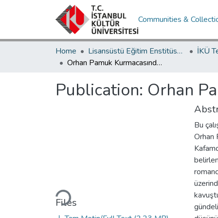
Communities & Collecti
Home
Lisansüstü Eğitim Enstitüsü / Postgraduate Education Institute
İKÜ T
Orhan Pamuk Kurmacasında Gündelik Hayat
Publication:
Orhan Pa
Abstr
Bu çalı
Orhan 
Kafamda
belirl
romancı
Loading...
üzerind
kavuşt
Files
gündeli