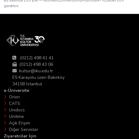
Bu yayında DOI yok — Altmetric/Dimensions/PlumX/BIP! rozetleri DOI
gerektirir.
(0212) 498 41 41
(0212) 498 43 06
kultur@iku.edu.tr
E5 Karayolu üzeri Bakırköy
34158 İstanbul
e-Üniversite
Orion
CATS
Unidocs
Unitime
Açık Erişim
Diğer Servisler
Ziyaretciler İçin