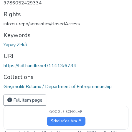
9786052429334
Rights
info:eu-repo/semantics/closedAccess
Keywords
Yapay Zekâ
URI
https://hdl.handle.net/11413/6734
Collections
Girişimcilik Bölümü / Department of Entrepreneurship
Full item page
GOOGLE SCHOLAR
Scholar'da Ara ↗