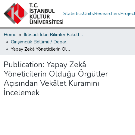
Statistics
Units
Researchers
Projec
Home
İktisadi İdari Bilimler Fakültesi / Faculty of Economics and Administrative Sciences
Girişimcilik Bölümü / Department of Entrepreneurship
Yapay Zekâ Yöneticilerin Olduğu Örgütler Açısından Vekâlet Kuramını İncelemek
Publication:
Yapay Zekâ
Yöneticilerin Olduğu Örgütler
Açısından Vekâlet Kuramını
İncelemek