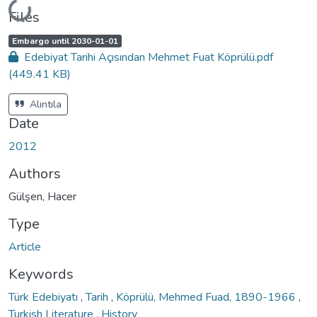
Loading...
Files
A
,
Embargo until 2030-01-01
c
Edebiyat Tarihi Açısından Mehmet Fuat Köprülü.pdf
c
e
(449.41 KB)
s
s
s
t
Alıntıla
a
t
Date
u
s
:
2012
Authors
Gülşen, Hacer
Type
Article
Keywords
Türk Edebiyatı
,
Tarih
,
Köprülü, Mehmed Fuad, 1890-1966
,
Turkish Literature
,
History