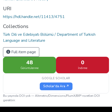
URI
https://hdl.handle.net/11413/4751
Collections
Türk Dili ve Edebiyatı Bölümü / Department of Turkish
Language and Literature
Full item page
48
0
Görüntülenme
İndirme
GOOGLE SCHOLAR
Scholar'da Ara ↗
Bu yayında DOI yok — Altmetric/Dimensions/PlumX/BIP! rozetleri DOI
gerektirir.