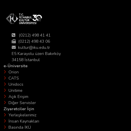
(0212) 498 41 41
(0212) 498 43 06
kultur@iku.edu.tr
E5 Karayolu üzeri Bakırköy
34158 İstanbul
e-Üniversite
Orion
CATS
Unidocs
Unitime
Açık Erişim
Diğer Servisler
Ziyaretciler İçin
Yerleşkelerimiz
İnsan Kaynakları
Basında İKÜ