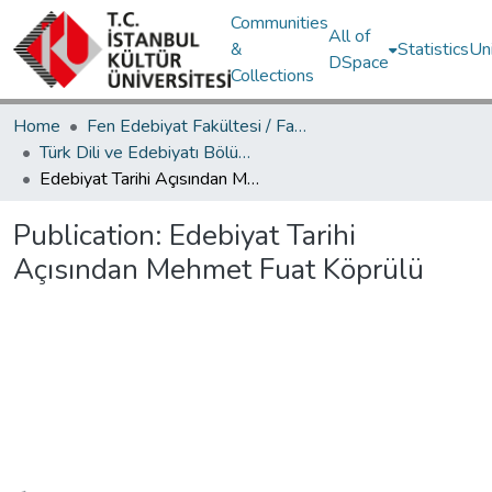
Communities
All of
&
Statistics
Un
DSpace
Collections
Home
Fen Edebiyat Fakültesi / Faculty of Letters and Sciences
Türk Dili ve Edebiyatı Bölümü / Department of Turkish Language and Literature
Edebiyat Tarihi Açısından Mehmet Fuat Köprülü
Publication:
Edebiyat Tarihi
Açısından Mehmet Fuat Köprülü